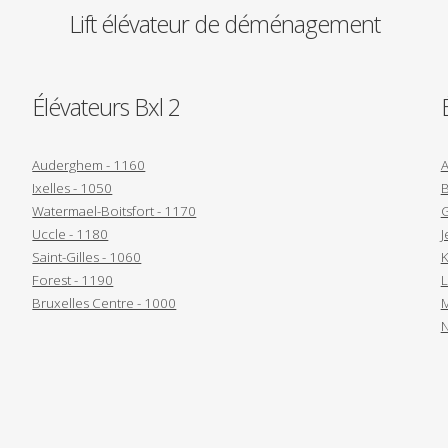
Lift élévateur de déménagement
Élévateurs Bxl 2
Auderghem - 1160
A
Ixelles - 1050
B
Watermael-Boitsfort - 1170
G
Uccle - 1180
J
Saint-Gilles - 1060
K
Forest - 1190
L
Bruxelles Centre - 1000
M
N