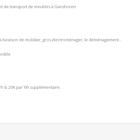
et de
transport
de
meubles
à
Ganshoren
la
livraison
de
mobilier
, gros
électroménager
, le
déménagement
...
onible
€/h & 20€ par ½h supplémentaire.
.