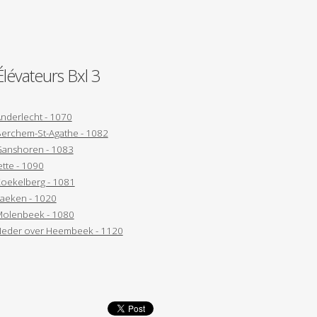
Élévateurs Bxl 3
nderlecht - 1070
erchem-St-Agathe - 1082
anshoren - 1083
ette - 1090
oekelberg - 1081
aeken - 1020
olenbeek - 1080
eder over Heembeek - 1120