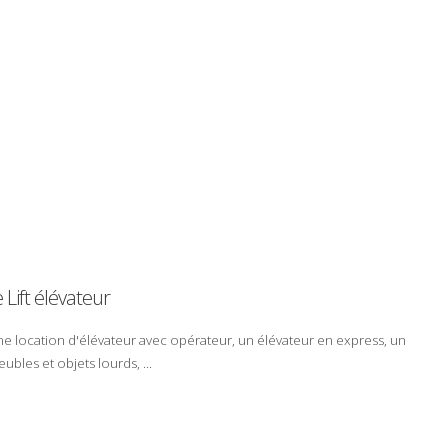
e
Lift
élévateur
une
location
d'
élévateur
avec
opérateur
, un
élévateur
en
express
,
un
eubles
et
objets lourds
, ...