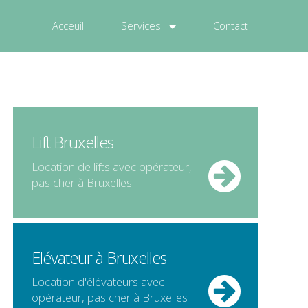
Acceuil
Services
Contact
Lift Bruxelles
Location de
lifts
avec opérateur,
pas cher
à
Bruxelles
Elévateur à Bruxelles
Location d'
élévateurs
avec
opérateur,
pas cher
à
Bruxelles