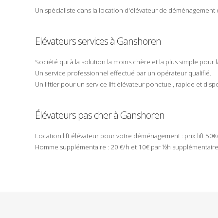
Un spécialiste dans la
location
d'
élévateur
de
déménagement
Elévateurs
services à
Ganshoren
Société
qui à la solution la
moins chère
et la plus
simple
pour 
Un
service
professionnel
effectué par un
opérateur
qualifié
.
Un
liftier
pour un service lift élévateur
ponctuel
,
rapide
et
disp
Élévateurs pas cher à Ganshoren
Location
lift
élévateur
pour votre
déménagement
:
prix
lift 50
Homme supplémentaire : 20 €/h et 10€ par ½h supplémentaire