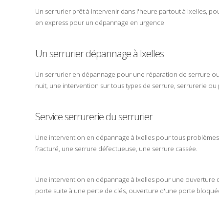
Un
serrurier
prêt à intervenir dans l'heure partout à
Ixelles
, po
en
express
pour un dépannage en
urgence
Un serrurier dépannage à Ixelles
Un serrurier en
dépannage
pour une réparation de
serrure
o
nuit
, une intervention sur tous types de
serrure
,
serrurerie
ou
Service serrurerie du serrurier
Une intervention en
dépannage
à
Ixelles
pour tous problème
fracturé
, une
serrure
défectueuse,
une serrure cassée
.
Une intervention en
dépannage
à
Ixelles
pour une
ouverture
porte
suite à une perte de clés
, ouverture d'une porte
bloqué