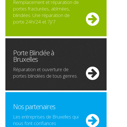
Remplacement et réparation de
portes fracturées, abîmées,
blindées. Une réparation de
porte 24h/24 et 7j/7
Porte Blindée à
Bruxelles
Réparation et ouverture de
portes blindées de tous genres.
Nos partenaires
Les entreprises de Bruxelles qui
nous font confiances