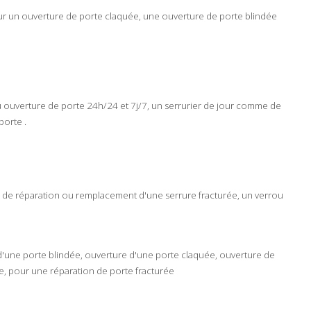
ur un
ouverture
de
porte
claquée, une ouverture de
porte blindée
u
ouverture
de
porte
24h/24
et
7j/7
, un serrurier de
jour comme de
porte
.
s de
réparation
ou
remplacement
d'une
serrure
fracturée, un
verrou
d'une
porte
blindée
, ouverture d'une porte
claquée
, ouverture de
e
, pour une
réparation
de
porte
fracturée