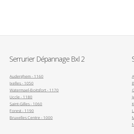
Serrurier Dépannage Bxl 2
Auderghem - 1160
A
Ixelles - 1050
B
Watermael-Boitsfort - 1170
G
Uccle - 1180
J
Saint-Gilles - 1060
K
Forest - 1190
L
Bruxelles Centre - 1000
M
N