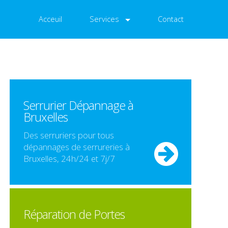
Acceuil
Services
Contact
Serrurier Dépannage à
Bruxelles
Des serruriers pour tous
dépannages de serrureries à
Bruxelles, 24h/24 et 7j/7
Réparation de Portes