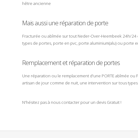
hêtre
ancienne
Mais aussi une réparation de porte
Fracturée
ou
abîmée
sur tout
Neder-Over-Heembeek
24h/24
types de portes,
porte en pvc
,
porte aluminium
(
alu
) ou
porte e
Remplacement et réparation de portes
Une
réparation
ou le
remplacement
d'une
PORTE
abîmée
ou
artisan
de jour comme de nuit, une intervention sur tous type
N'hésitez pas à nous contacter pour un
devis Gratuit
!