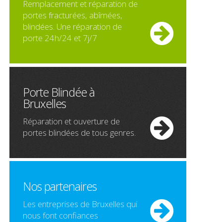
Remplacement et réparation de
portes fracturées, abîmées,
blindées. Une réparation de
porte 24h/24 et 7j/7
Porte Blindée à
Bruxelles
Réparation et ouverture de
portes blindées de tous genres.
Nos partenaires
Les entreprises de Bruxelles qui
nous font confiances