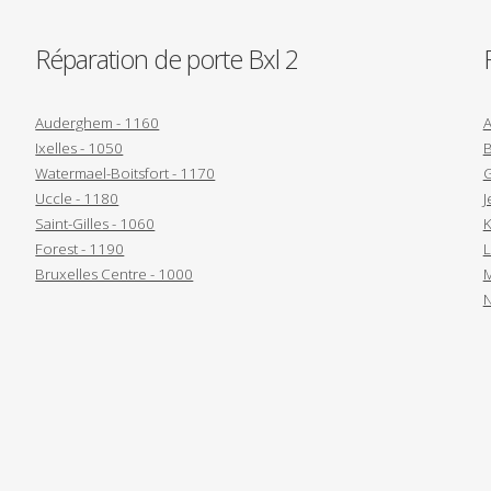
Réparation de porte Bxl 2
Auderghem - 1160
A
Ixelles - 1050
B
Watermael-Boitsfort - 1170
G
Uccle - 1180
J
Saint-Gilles - 1060
K
Forest - 1190
L
Bruxelles Centre - 1000
M
N