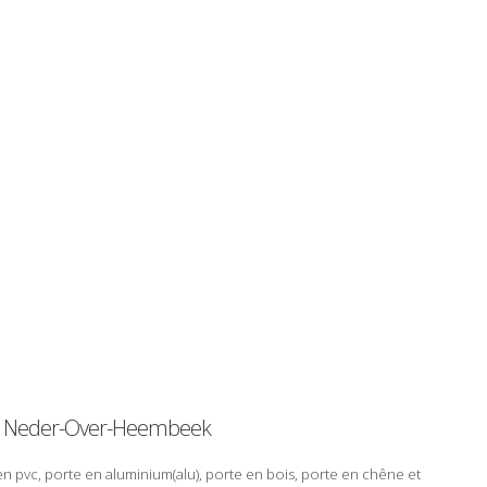
 Neder-Over-Heembeek
 en
pvc
, porte en
aluminium
(
alu
), porte en
bois
, porte en
chêne
et