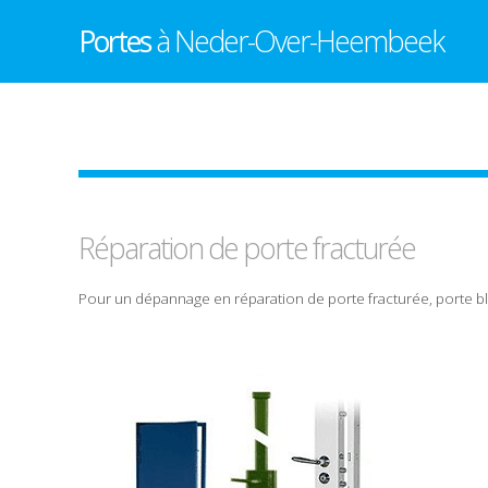
Portes
à Neder-Over-Heembeek
Réparation de
porte
fracturée
Pour un
dépannage
en
réparation
de
porte
fracturée
,
porte
b