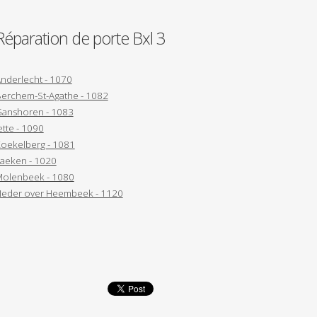
Réparation de porte Bxl 3
nderlecht - 1070
erchem-St-Agathe - 1082
anshoren - 1083
ette - 1090
oekelberg - 1081
aeken - 1020
olenbeek - 1080
eder over Heembeek - 1120