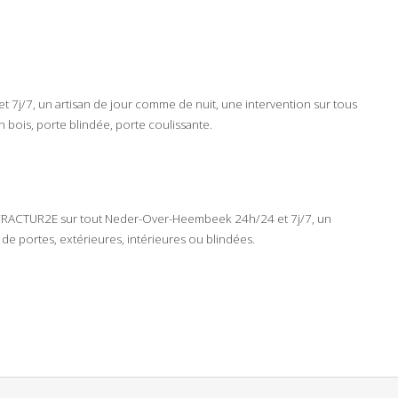
et
7j/7
, un artisan de
jour comme de nuit
, une intervention sur tous
n bois
,
porte blindée
,
porte coulissante
.
FRACTUR2E
sur tout
Neder-Over-Heembeek
24h/24
et
7j/7
, un
s de
portes
,
extérieures
,
intérieures
ou
blindées
.