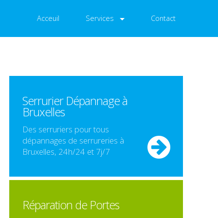
Acceuil
Services
Contact
Serrurier Dépannage à
Bruxelles
Des serruriers pour tous
dépannages de serrureries à
Bruxelles, 24h/24 et 7j/7
Réparation de Portes