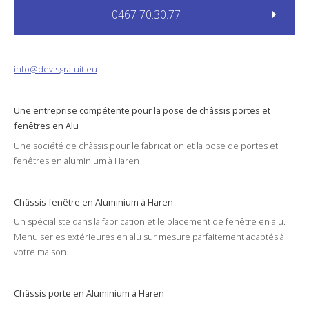
0467 70.30.77
info@devisgratuit.eu
Une entreprise compétente pour la
pose
de châssis
portes
et
fenêtres
en Alu
Une société de
châssis
pour le
fabrication
et la
pose
de portes et
fenêtres en
aluminium
à
Haren
Châssis fenêtre en Aluminium à Haren
Un spécialiste dans la
fabrication
et le
placement
de fenêtre en
alu
.
Menuiseries
extérieures
en
alu
sur mesure parfaitement adaptés à
votre
maison
.
Châssis porte en Aluminium à Haren