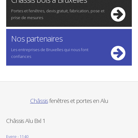
Portes et fenêtres, devis gratuit, fabrication, pose et
prise de mesures
Nos partenaires
Les entreprises de Bruxelles qui nous font
confiances
Châssis
fenêtres et portes en Alu
Châssis Alu Bxl 1
Evere - 1140