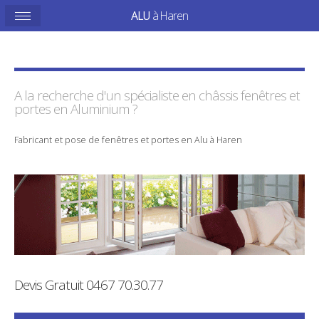
ALU
à Haren
A la recherche d'un spécialiste en
châssis
fenêtres et
portes en
Aluminium
?
Fabricant
et
pose
de
fenêtres
et
portes
en
Alu
à
Haren
Devis Gratuit
0467 70.30.77