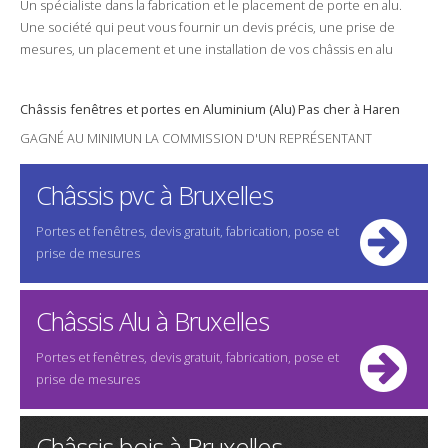
Un spécialiste dans la
fabrication
et le
placement
de porte en
alu
.
Une
société
qui peut vous fournir un
devis
précis, une
prise de
mesures
, un
placement
et une
installation
de vos châssis en
alu
Châssis
fenêtres
et
portes
en Aluminium (
Alu
)
Pas cher
à Haren
GAGNÉ AU MINIMUN LA COMMISSION D'UN REPRÉSENTANT
Châssis pvc à Bruxelles
Portes et fenêtres, devis gratuit, fabrication, pose et
prise de mesures
Châssis Alu à Bruxelles
Portes et fenêtres, devis gratuit, fabrication, pose et
prise de mesures
Châssis bois à Bruxelles