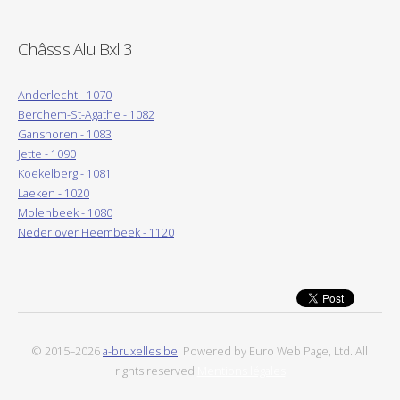
Châssis Alu Bxl 3
Anderlecht - 1070
Berchem-St-Agathe - 1082
Ganshoren - 1083
Jette - 1090
Koekelberg - 1081
Laeken - 1020
Molenbeek - 1080
Neder over Heembeek - 1120
© 2015–2026
a-bruxelles.be
. Powered by Euro Web Page, Ltd. All
rights reserved.
Mentions légales