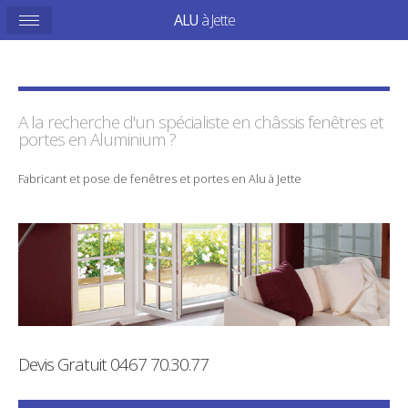
ALU
à Jette
A la recherche d'un spécialiste en
châssis
fenêtres et
portes en
Aluminium
?
Fabricant
et
pose
de
fenêtres
et
portes
en
Alu
à
Jette
Devis Gratuit
0467 70.30.77