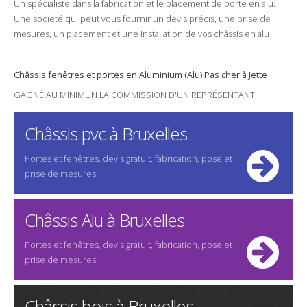
Un spécialiste dans la
fabrication
et le
placement
de porte en
alu
.
Une
société
qui peut vous fournir un
devis
précis, une
prise de
mesures
, un
placement
et une
installation
de vos châssis en
alu
Châssis
fenêtres
et
portes
en Aluminium (
Alu
)
Pas cher
à Jette
GAGNÉ AU MINIMUN LA COMMISSION D'UN REPRÉSENTANT
Châssis pvc à Bruxelles
Portes et fenêtres, devis gratuit, fabrication, pose et
prise de mesures
Châssis Alu à Bruxelles
Portes et fenêtres, devis gratuit, fabrication, pose et
prise de mesures
Châssis bois à Bruxelles