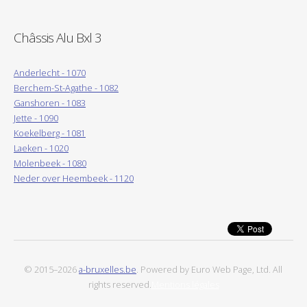
Châssis Alu Bxl 3
Anderlecht - 1070
Berchem-St-Agathe - 1082
Ganshoren - 1083
Jette - 1090
Koekelberg - 1081
Laeken - 1020
Molenbeek - 1080
Neder over Heembeek - 1120
© 2015–2026
a-bruxelles.be
. Powered by Euro Web Page, Ltd. All
rights reserved.
Mentions légales