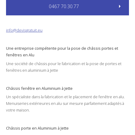
0467 70.30.77
info@devisgratuit.eu
Une entreprise compétente pour la
pose
de châssis
portes
et
fenêtres
en Alu
Une société de
châssis
pour le
fabrication
et la
pose
de portes et
fenêtres en
aluminium
à
Jette
Châssis fenêtre en Aluminium à Jette
Un spécialiste dans la
fabrication
et le
placement
de fenêtre en
alu
.
Menuiseries
extérieures
en
alu
sur mesure parfaitement adaptés à
votre
maison
.
Châssis porte en Aluminium à Jette