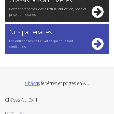
Portes et fenêtres, devis gratuit, fabrication, pose et
prise de mesures
Nos partenaires
Les entreprises de Bruxelles qui nous font
confiances
Châssis
fenêtres et portes en Alu
Châssis Alu Bxl 1
Evere - 1140