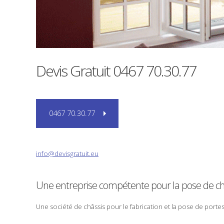
Devis Gratuit
0467 70.30.77
0467 70.30.77
info@devisgratuit.eu
Une entreprise compétente pour la
pose
de ch
Une société de
châssis
pour le
fabrication
et la
pose
de portes