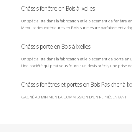
Châssis fenêtre en Bois à Ixelles
Un spécialiste dans la
fabrication
et le
placement
de fenêtre e
Menuiseries
extérieures
en
Bois
sur mesure parfaitement adap
Châssis porte en Bois à Ixelles
Un spécialiste dans la
fabrication
et le
placement
de porte en
Une
société
qui peut vous fournir un
devis
précis, une
prise d
Châssis
fenêtres
et
portes
en
Bois
Pas cher
à Ix
GAGNÉ AU MINIMUN LA COMMISSION D'UN REPRÉSENTANT