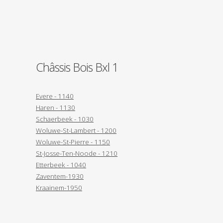
Châssis Bois Bxl 1
Evere - 1140
Haren - 1130
Schaerbeek - 1030
Woluwe-St-Lambert - 1200
Woluwe-St-Pierre - 1150
St-Josse-Ten-Noode - 1210
Etterbeek - 1040
Zaventem-1930
Kraainem-1950