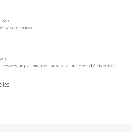
n
Bois
.
tés à votre
maison
.
Bois
.
e mesures
, un
placement
et une
installation
de vos châssis en
Bois
elles