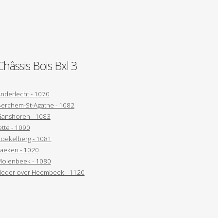
Châssis Bois Bxl 3
nderlecht - 1070
erchem-St-Agathe - 1082
anshoren - 1083
ette - 1090
oekelberg - 1081
aeken - 1020
olenbeek - 1080
eder over Heembeek - 1120