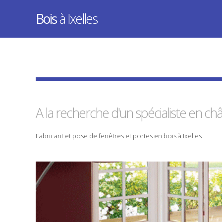
Bois
à Ixelles
A la recherche d'un spécialiste en
châ
Fabricant
et
pose
de
fenêtres
et
portes
en
bois
à Ixelles