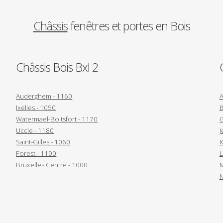
Châssis
fenêtres et portes en Bois
Châssis Bois Bxl 2
Auderghem - 1160
A
Ixelles - 1050
B
Watermael-Boitsfort - 1170
G
Uccle - 1180
J
Saint-Gilles - 1060
K
Forest - 1190
L
Bruxelles Centre - 1000
M
N