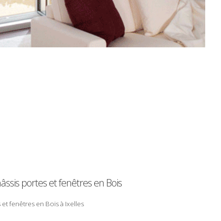
âssis
portes
et
fenêtres
en Bois
 et fenêtres en
Bois
à Ixelles