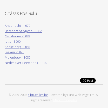
Châssis Bois Bxl 3
Anderlecht - 1070
Berchem-St-Agathe - 1082
Ganshoren - 1083
Jette - 1090
Koekelberg - 1081
Laeken - 1020
Molenbeek - 1080
Neder over Heembeek - 1120
© 2015–2026
a-bruxelles.be
. Powered by Euro Web Page, Ltd. All
rights reserved.
Mentions légales