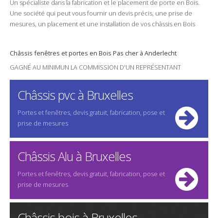
Un spécialiste dans la
fabrication
et le
placement
de porte en
Bois
.
Une
société
qui peut vous fournir un
devis
précis, une
prise de
mesures
, un
placement
et une
installation
de vos châssis en
Bois
Châssis
fenêtres
et
portes
en
Bois
Pas cher
à Anderlecht
GAGNÉ AU MINIMUN LA COMMISSION D'UN REPRÉSENTANT
Châssis pvc à Bruxelles
Portes et fenêtres, devis gratuit, fabrication, pose et
prise de mesures
Châssis Alu à Bruxelles
Portes et fenêtres, devis gratuit, fabrication, pose et
prise de mesures
Châssis bois à Bruxelles