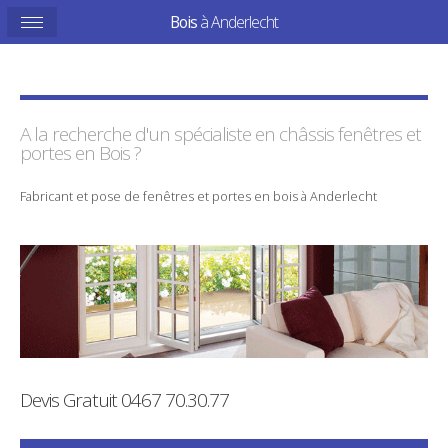
Bois
à Anderlecht
A la recherche d'un spécialiste en
châssis
fenêtres et
portes en
Bois
?
Fabricant
et
pose
de
fenêtres
et
portes
en
bois
à Anderlecht
Devis Gratuit
0467 70.30.77