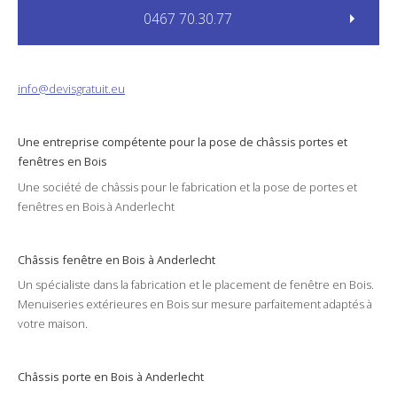
0467 70.30.77
info@devisgratuit.eu
Une entreprise compétente pour la
pose
de châssis
portes
et
fenêtres
en Bois
Une société de
châssis
pour le
fabrication
et la
pose
de portes et
fenêtres en
Bois
à Anderlecht
Châssis fenêtre en Bois à Anderlecht
Un spécialiste dans la
fabrication
et le
placement
de fenêtre en
Bois
.
Menuiseries
extérieures
en
Bois
sur mesure parfaitement adaptés à
votre
maison
.
Châssis porte en Bois à Anderlecht