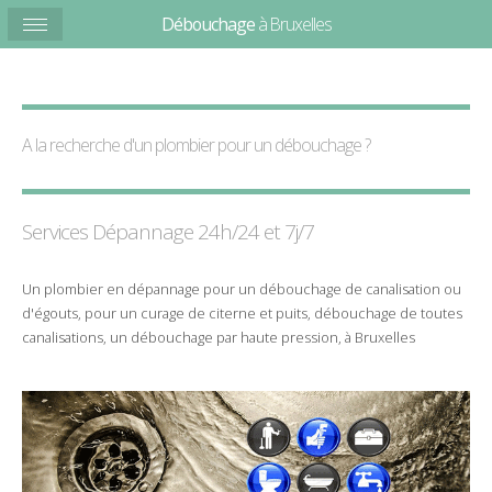
Débouchage
à Bruxelles
A la recherche d'un plombier pour un
débouchage
?
Services Dépannage 24h/24 et 7j/7
Un
plombier
en
dépannage
pour un
débouchage
de
canalisation
ou
d'
égouts
, pour un
curage
de
citerne
et
puits
,
débouchage de toutes
canalisations
, un
débouchage
par
haute pression
, à Bruxelles