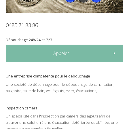
0485 71 83 86
Débouchage
24h/24
et
7j/7
Appeler
Une entreprise compétente pour le
débouchage
Une
société
de
dépannage
pour le
débouchage
de
canalisation
,
baignoire
,
salle de bain
,
wc
,
égouts
,
evier
,
évacuations
, ...
Inspection caméra
Un spécialiste dans l'
inspection par caméra
des
égouts
afin de
trouver une solution à une
évacuation
détériorée
ou
abîmée
, une
inspection par caméra à Bruxelles .