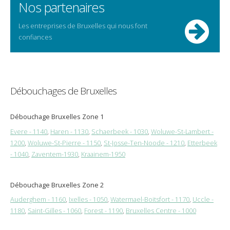
Nos partenaires
Les entreprises de Bruxelles qui nous font
confiances
Débouchages de Bruxelles
Débouchage Bruxelles Zone 1
Evere - 1140
,
Haren - 1130
,
Schaerbeek - 1030
,
Woluwe-St-Lambert -
1200
,
Woluwe-St-Pierre - 1150
,
St-Josse-Ten-Noode - 1210
,
Etterbeek
- 1040
,
Zaventem-1930
,
Kraainem-1950
Débouchage Bruxelles Zone 2
Auderghem - 1160
,
Ixelles - 1050
,
Watermael-Boitsfort - 1170
,
Uccle -
1180
,
Saint-Gilles - 1060
,
Forest - 1190
,
Bruxelles Centre - 1000