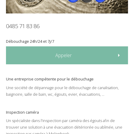
0485 71 83 86
Débouchage
24h/24
et
7j/7
Appeler
Une entreprise compétente pour le
débouchage
Une
société
de
dépannage
pour le
débouchage
de
canalisation
,
baignoire
,
salle de bain
,
wc
,
égouts
,
evier
,
évacuations
, ...
Inspection caméra
Un spécialiste dans l'
inspection par caméra
des
égouts
afin de
trouver une solution à une
évacuation
détériorée
ou
abîmée
, une
inspection par caméra à Molenbeek .