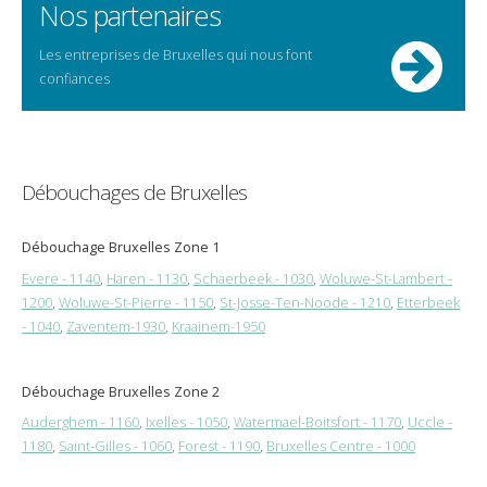
Nos partenaires
Les entreprises de Bruxelles qui nous font
confiances
Débouchages de Bruxelles
Débouchage Bruxelles Zone 1
Evere - 1140
,
Haren - 1130
,
Schaerbeek - 1030
,
Woluwe-St-Lambert -
1200
,
Woluwe-St-Pierre - 1150
,
St-Josse-Ten-Noode - 1210
,
Etterbeek
- 1040
,
Zaventem-1930
,
Kraainem-1950
Débouchage Bruxelles Zone 2
Auderghem - 1160
,
Ixelles - 1050
,
Watermael-Boitsfort - 1170
,
Uccle -
1180
,
Saint-Gilles - 1060
,
Forest - 1190
,
Bruxelles Centre - 1000