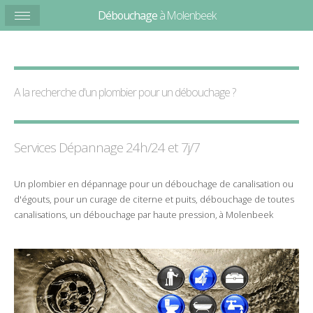
Débouchage
à Molenbeek
A la recherche d'un plombier pour un
débouchage
?
Services Dépannage 24h/24 et 7j/7
Un
plombier
en
dépannage
pour un
débouchage
de
canalisation
ou
d'
égouts
, pour un
curage
de
citerne
et
puits
,
débouchage de toutes
canalisations
, un
débouchage
par
haute pression
, à Molenbeek