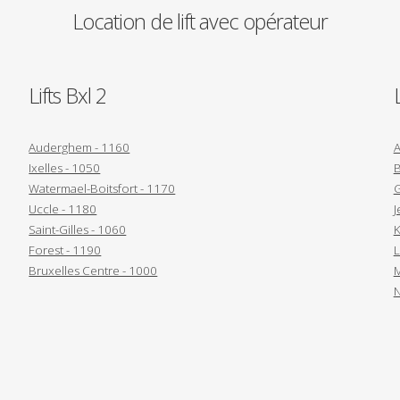
Location
de
lift
avec
opérateur
Lifts Bxl 2
Auderghem - 1160
A
Ixelles - 1050
B
Watermael-Boitsfort - 1170
G
Uccle - 1180
J
Saint-Gilles - 1060
K
Forest - 1190
L
Bruxelles Centre - 1000
M
N