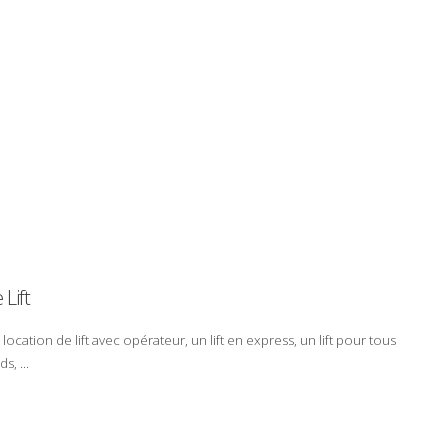
e
Lift
e
location
de
lift
avec
opérateur
, un
lift
en
express
,
un lift
pour tous
rds
, ...