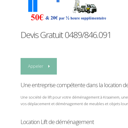
Devis Gratuit
0489/846.091
Appeler
Une entreprise compétente dans la
location
d
Une société de
lift
pour votre
déménagement
à
Kraainem
, un
vos
déplacement
et
déménagement
de
meubles
et
objets lou
Location Lift de déménagement