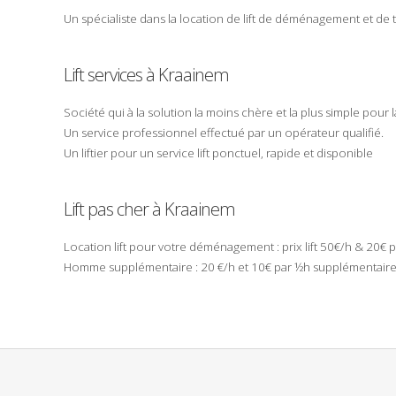
Un spécialiste dans la
location
de
lift
de
déménagement
et de
Lift
services à
Kraainem
Société
qui à la solution la
moins chère
et la plus
simple
pour 
Un
service
professionnel
effectué par un
opérateur
qualifié
.
Un
liftier
pour un service lift
ponctuel
,
rapide
et
disponible
Lift pas cher à Kraainem
Location
lift pour votre
déménagement
:
prix
lift 50€/h & 20€ 
Homme supplémentaire : 20 €/h et 10€ par ½h supplémentaire