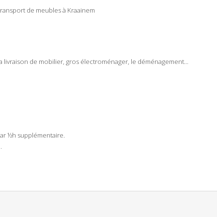
transport
de
meubles
à
Kraainem
la
livraison
de
mobilier
, gros
électroménager
, le
déménagement
...
par ½h supplémentaire.
.