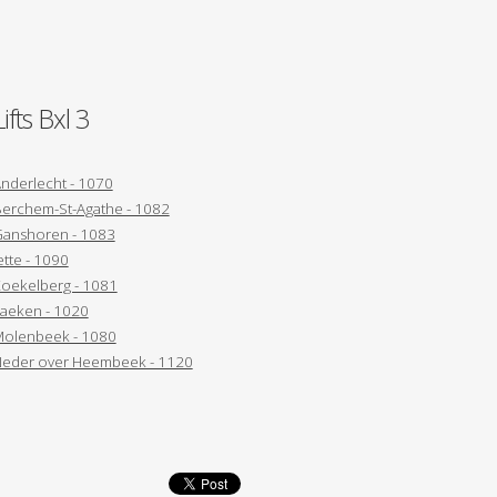
Lifts Bxl 3
nderlecht - 1070
erchem-St-Agathe - 1082
anshoren - 1083
ette - 1090
oekelberg - 1081
aeken - 1020
olenbeek - 1080
eder over Heembeek - 1120