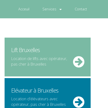
Acceuil
Services
Contact
Lift Bruxelles
Location de
lifts
avec opérateur,
pas cher
à
Bruxelles
Elévateur à Bruxelles
Location d'
élévateurs
avec
opérateur,
pas cher
à
Bruxelles