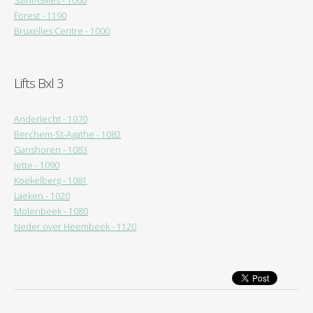
Saint-Gilles - 1060
Forest - 1190
Bruxelles Centre - 1000
Lifts Bxl 3
Anderlecht - 1070
Berchem-St-Agathe - 1082
Ganshoren - 1083
Jette - 1090
Koekelberg - 1081
Laeken - 1020
Molenbeek - 1080
Neder over Heembeek - 1120