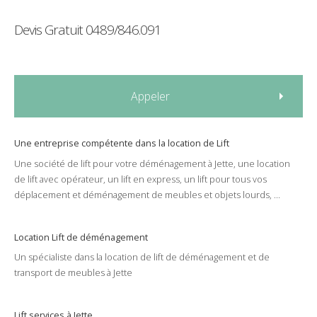
Devis Gratuit
0489/846.091
Appeler
Une entreprise compétente dans la
location
de
Lift
Une société de
lift
pour votre
déménagement
à
Jette
, une
location
de
lift
avec
opérateur
, un
lift
en
express
,
un lift
pour tous vos
déplacement
et
déménagement
de
meubles
et
objets lourds
, ...
Location Lift de déménagement
Un spécialiste dans la
location
de
lift
de
déménagement
et de
transport
de
meubles
à
Jette
Lift
services à
Jette