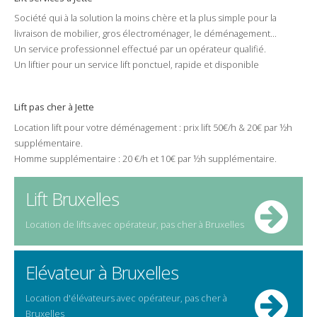
Société
qui à la solution la
moins chère
et la plus
simple
pour la
livraison
de
mobilier
, gros
électroménager
, le
déménagement
...
Un
service
professionnel
effectué par un
opérateur
qualifié
.
Un
liftier
pour un service lift
ponctuel
,
rapide
et
disponible
Lift pas cher à Jette
Location
lift pour votre
déménagement
:
prix
lift 50€/h & 20€ par ½h
supplémentaire.
Homme supplémentaire : 20 €/h et 10€ par ½h supplémentaire.
Lift Bruxelles
Location de
lifts
avec opérateur,
pas cher
à
Bruxelles
Elévateur à Bruxelles
Location d'
élévateurs
avec opérateur,
pas cher
à
Bruxelles