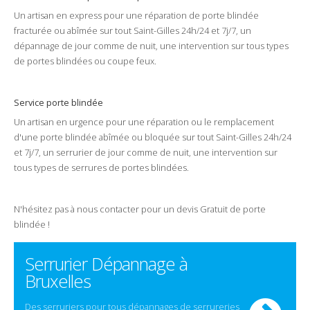
Un
artisan
en
express
pour une réparation de porte blindée
fracturée
ou
abîmée
sur tout
Saint-Gilles
24h/24
et
7j/7
, un
dépannage
de
jour comme de nuit
, une intervention sur tous types
de
portes
blindées
ou
coupe feux
.
Service porte blindée
Un
artisan
en urgence pour une
réparation
ou le
remplacement
d'une
porte blindée
abîmée
ou
bloquée
sur tout
Saint-Gilles
24h/24
et
7j/7
, un serrurier de jour comme de nuit, une intervention sur
tous types de
serrures
de
portes blindées
.
N'hésitez pas à nous contacter pour un
devis Gratuit
de
porte
blindée
!
Serrurier Dépannage à
Bruxelles
Des serruriers pour tous dépannages de serrureries