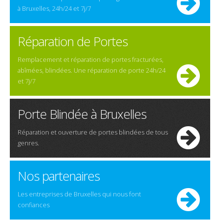
à Bruxelles, 24h/24 et 7j/7
Réparation de Portes
Remplacement et réparation de portes fracturées,
abîmées, blindées. Une réparation de porte 24h/24
et 7j/7
Porte Blindée à Bruxelles
Réparation et ouverture de portes blindées de tous
genres.
Nos partenaires
Les entreprises de Bruxelles qui nous font
confiances