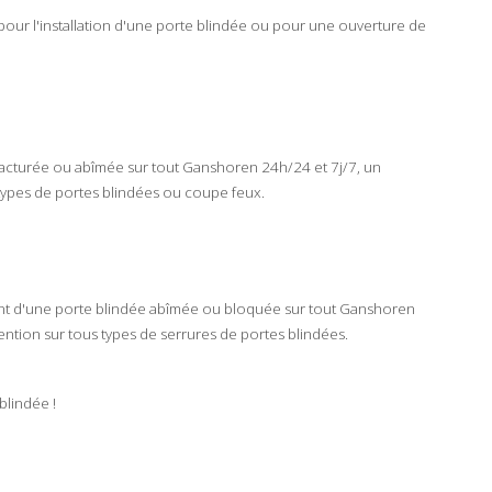
 pour l'installation d'une porte blindée ou pour une
ouverture
de
racturée
ou
abîmée
sur tout
Ganshoren
24h/24
et
7j/7
, un
 types de
portes
blindées
ou
coupe feux
.
nt
d'une
porte blindée
abîmée
ou
bloquée
sur tout
Ganshoren
vention sur tous types de
serrures
de
portes blindées
.
 blindée
!