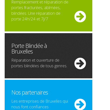
Remplacement et réparation de
portes fracturées, abîmées,
blindées. Une réparation de
porte 24h/24 et 7j/7
Porte Blindée à
Bruxelles
Réparation et ouverture de
portes blindées de tous genres.
Nos partenaires
Les entreprises de Bruxelles qui
nous font confiances