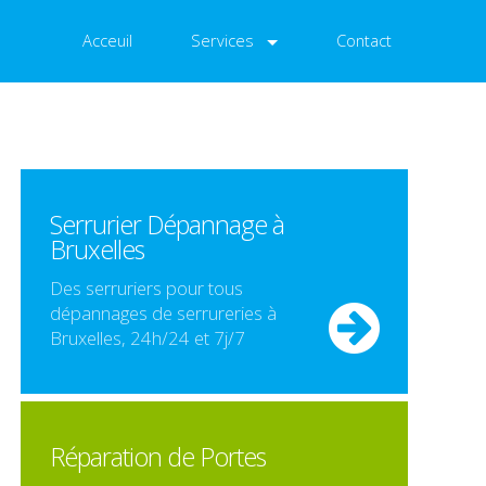
Acceuil
Services
Contact
Serrurier Dépannage à
Bruxelles
Des serruriers pour tous
dépannages de serrureries à
Bruxelles, 24h/24 et 7j/7
Réparation de Portes