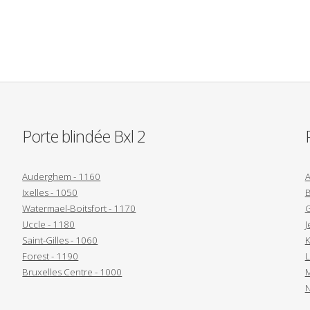
Porte blindée Bxl 2
Auderghem - 1160
A
Ixelles - 1050
B
Watermael-Boitsfort - 1170
G
Uccle - 1180
J
Saint-Gilles - 1060
K
Forest - 1190
L
Bruxelles Centre - 1000
M
N