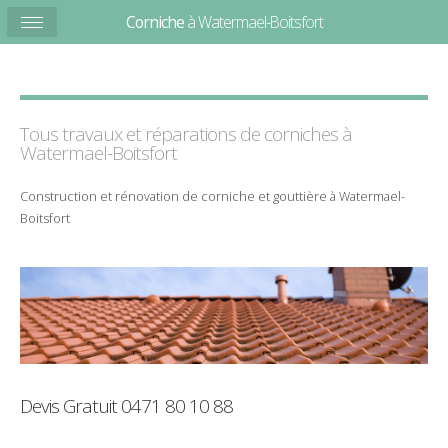
Corniche
à Watermael-Boitsfort
Tous travaux et
réparations
de
corniches
à
Watermael-Boitsfort
Construction
et
rénovation
de
corniche
et
gouttière
à
Watermael-
Boitsfort
Devis Gratuit
0471 80 10 88