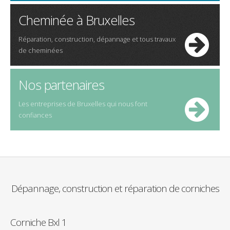
Cheminée à Bruxelles
Réparation, construction, dépannage et tous travaux
de cheminées
Nos partenaires
Les entreprises de Bruxelles qui nous font
confiances
Dépannage
,
construction
et
réparation
de corniches
Corniche Bxl 1