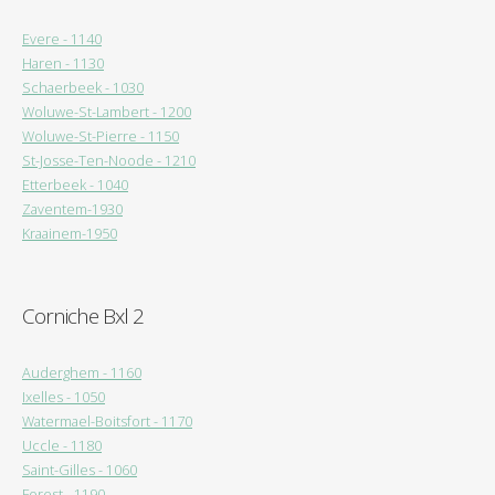
Evere - 1140
Haren - 1130
Schaerbeek - 1030
Woluwe-St-Lambert - 1200
Woluwe-St-Pierre - 1150
St-Josse-Ten-Noode - 1210
Etterbeek - 1040
Zaventem-1930
Kraainem-1950
Corniche Bxl 2
Auderghem - 1160
Ixelles - 1050
Watermael-Boitsfort - 1170
Uccle - 1180
Saint-Gilles - 1060
Forest - 1190