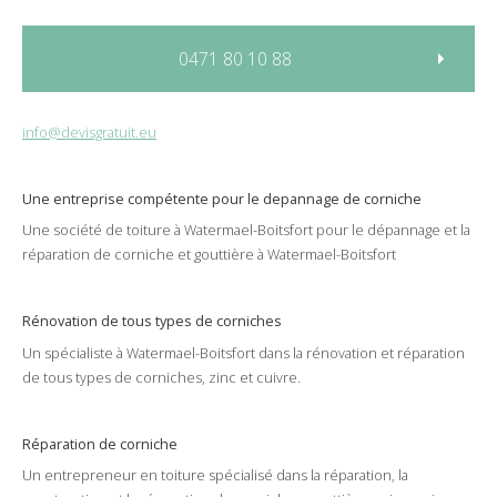
0471 80 10 88
info@devisgratuit.eu
Une entreprise compétente pour le
depannage
de
corniche
Une société de
toiture
à
Watermael-Boitsfort
pour le
dépannage
et la
réparation
de
corniche
et
gouttière
à Watermael-Boitsfort
Rénovation de tous types de corniches
Un spécialiste à
Watermael-Boitsfort
dans la
rénovation
et
réparation
de tous types de
corniches
,
zinc
et
cuivre
.
Réparation de corniche
Un
entrepreneur
en toiture spécialisé dans la
réparation
, la