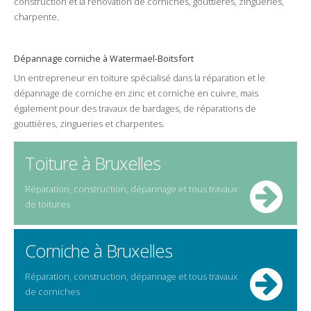
construction et la rénovation de
corniches
,
gouttières
,
zingueries
,
charpente
.
Dépannage
corniche
à
Watermael-Boitsfort
Un
entrepreneur
en toiture spécialisé dans la
réparation
et le
dépannage
de
corniche
en
zinc
et
corniche
en
cuivre
, mais
également pour des
travaux
de
bardages
, de réparations de
gouttières
,
zingueries
et
charpentes
.
Toiture à Bruxelles
Réparation, construction, dépannage et tous travaux
de toitures
Corniche à Bruxelles
Réparation, construction, dépannage et tous travaux
de corniches