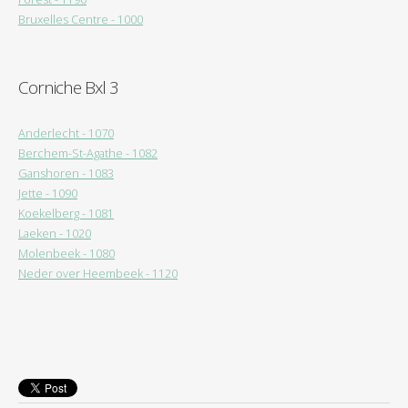
Bruxelles Centre - 1000
Corniche Bxl 3
Anderlecht - 1070
Berchem-St-Agathe - 1082
Ganshoren - 1083
Jette - 1090
Koekelberg - 1081
Laeken - 1020
Molenbeek - 1080
Neder over Heembeek - 1120