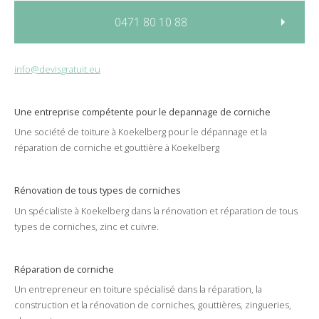
0471 80 10 88
info@devisgratuit.eu
Une entreprise compétente pour le
depannage
de
corniche
Une société de
toiture
à
Koekelberg
pour le
dépannage
et la
réparation
de
corniche
et
gouttière
à Koekelberg
Rénovation de tous types de corniches
Un spécialiste à
Koekelberg
dans la
rénovation
et
réparation
de tous
types de
corniches
,
zinc
et
cuivre
.
Réparation de corniche
Un
entrepreneur
en toiture spécialisé dans la
réparation
, la
construction et la rénovation de
corniches
,
gouttières
,
zingueries
,