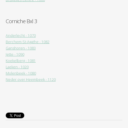
Corniche Bxl 3
Anderlecht - 1070
Berchem-St-Agathe - 1082
Ganshoren - 1083
Jette - 1090
Koekelberg - 1081
Laeken - 1020
Molenbeek - 1080
Neder over Heembeek - 1120