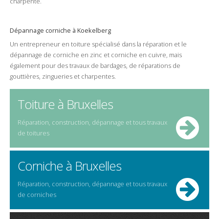
charpente
.
Dépannage
corniche
à
Koekelberg
Un
entrepreneur
en toiture spécialisé dans la
réparation
et le
dépannage
de
corniche
en
zinc
et
corniche
en
cuivre
, mais
également pour des
travaux
de
bardages
, de réparations de
gouttières
,
zingueries
et
charpentes
.
Toiture à Bruxelles
Réparation, construction, dépannage et tous travaux
de toitures
Corniche à Bruxelles
Réparation, construction, dépannage et tous travaux
de corniches