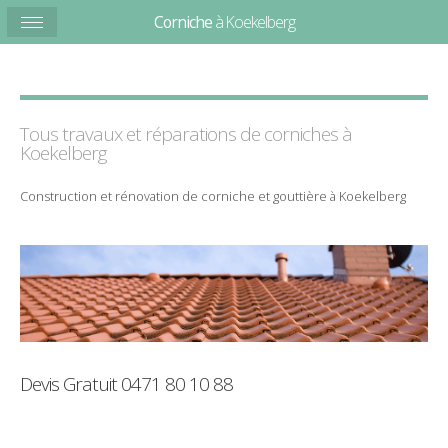
Corniche
à Koekelberg
Tous travaux et
réparations
de
corniches
à
Koekelberg
Construction
et
rénovation
de
corniche
et
gouttière
à
Koekelberg
Devis Gratuit
0471 80 10 88