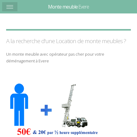
Monte meuble
Evere
A la recherche d'une Location de
monte
meubles
?
Un
monte meuble
avec
opérateur
pas cher
pour votre
déménagement
à
Evere