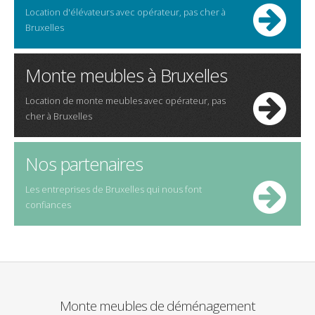
Location d'
élévateurs
avec opérateur,
pas cher
à
Bruxelles
Monte meubles à Bruxelles
Location de
monte meubles
avec opérateur,
pas
cher
à
Bruxelles
Nos partenaires
Les entreprises de Bruxelles qui nous font
confiances
Monte meubles de déménagement