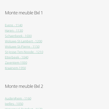
Monte meuble Bxl 1
Evere - 1140
Haren - 1130
Schaerbeek - 1030
Woluwe-St-Lambert - 1200
Woluwe-St-Pierre - 1150
St-Josse-Ten-Noode - 1210
Etterbeek - 1040
Zaventem-1930
Kraainem-1950
Monte meuble Bxl 2
Auderghem - 1160
Ixelles - 1050