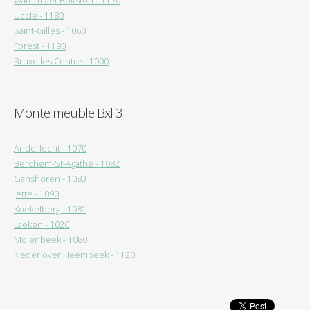
Watermael-Boitsfort - 1170
Uccle - 1180
Saint-Gilles - 1060
Forest - 1190
Bruxelles Centre - 1000
Monte meuble Bxl 3
Anderlecht - 1070
Berchem-St-Agathe - 1082
Ganshoren - 1083
Jette - 1090
Koekelberg - 1081
Laeken - 1020
Molenbeek - 1080
Neder over Heembeek - 1120