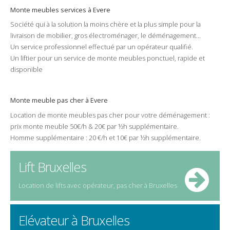
Monte meubles
services à
Evere
Société
qui à la solution la
moins chère
et la plus
simple
pour la
livraison
de
mobilier
, gros
électroménager
, le
déménagement
...
Un
service
professionnel
effectué par un
opérateur
qualifié
.
Un
liftier
pour un service de monte meubles
ponctuel
,
rapide
et
disponible
Monte meuble pas cher à Evere
Location
de
monte meubles
pas cher
pour votre
déménagement
:
prix
monte meuble 50€/h & 20€ par ½h supplémentaire.
Homme supplémentaire : 20 €/h et 10€ par ½h supplémentaire.
Lift Bruxelles
Location de
lifts
avec opérateur,
pas cher
à
Bruxelles
Elévateur à Bruxelles