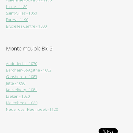
Watermael-Boitsfort - 1170
Uccle - 1180
Saint-Gilles - 1060
Forest - 1190
Bruxelles Centre - 1000
Monte meuble Bxl 3
Anderlecht - 1070
Berchem-St-Agathe - 1082
Ganshoren - 1083
Jette - 1090
Koekelberg - 1081
Laeken - 1020
Molenbeek - 1080
Neder over Heembeek - 1120