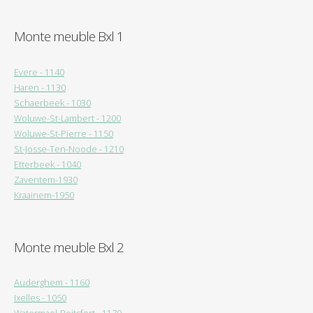
Monte meuble Bxl 1
Evere - 1140
Haren - 1130
Schaerbeek - 1030
Woluwe-St-Lambert - 1200
Woluwe-St-Pierre - 1150
St-Josse-Ten-Noode - 1210
Etterbeek - 1040
Zaventem-1930
Kraainem-1950
Monte meuble Bxl 2
Auderghem - 1160
Ixelles - 1050