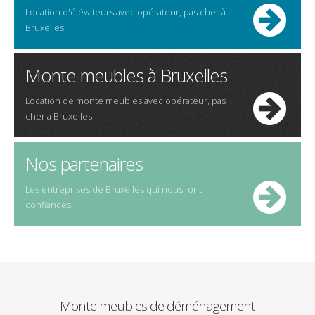
Location d'
élévateurs
avec opérateur,
pas cher
à
Bruxelles
Monte meubles à Bruxelles
Location de
monte meubles
avec opérateur,
pas
cher
à
Bruxelles
Nos partenaires
Les entreprises de Bruxelles qui nous font
confiances
Monte meubles de déménagement