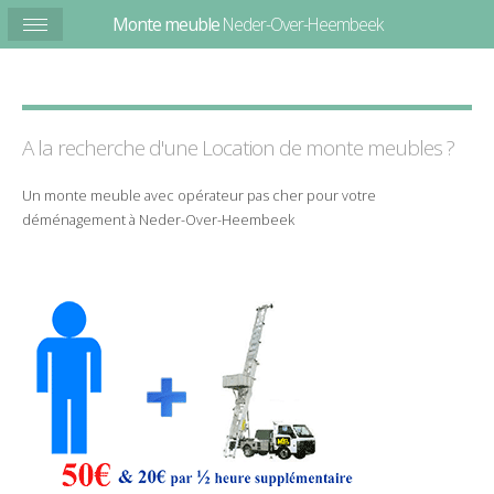
Monte meuble
Neder-Over-Heembeek
A la recherche d'une Location de
monte
meubles
?
Un
monte meuble
avec
opérateur
pas cher
pour votre
déménagement
à
Neder-Over-Heembeek