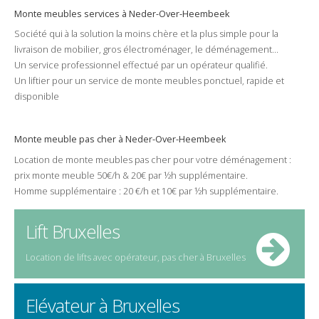
Monte meubles
services à
Neder-Over-Heembeek
Société
qui à la solution la
moins chère
et la plus
simple
pour la
livraison
de
mobilier
, gros
électroménager
, le
déménagement
...
Un
service
professionnel
effectué par un
opérateur
qualifié
.
Un
liftier
pour un service de monte meubles
ponctuel
,
rapide
et
disponible
Monte meuble pas cher à Neder-Over-Heembeek
Location
de
monte meubles
pas cher
pour votre
déménagement
:
prix
monte meuble 50€/h & 20€ par ½h supplémentaire.
Homme supplémentaire : 20 €/h et 10€ par ½h supplémentaire.
Lift Bruxelles
Location de
lifts
avec opérateur,
pas cher
à
Bruxelles
Elévateur à Bruxelles