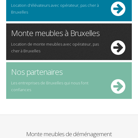
Location d'
élévateurs
avec opérateur,
pas cher
à
Bruxelles
Monte meubles à Bruxelles
Location de
monte meubles
avec opérateur,
pas
cher
à
Bruxelles
Nos partenaires
Les entreprises de Bruxelles qui nous font
confiances
Monte meubles de déménagement