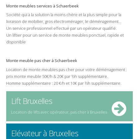
Monte meubles
services à
Schaerbeek
Société
qui à la solution la
moins chère
et la plus
simple
pour la
livraison
de
mobilier
, gros
électroménager
, le
déménagement
...
Un
service
professionnel
effectué par un
opérateur
qualifié
.
Un
liftier
pour un service de monte meubles
ponctuel
,
rapide
et
disponible
Monte meuble pas cher à Schaerbeek
Location
de
monte meubles
pas cher
pour votre
déménagement
:
prix
monte meuble 50€/h & 20€ par ½h supplémentaire.
Homme supplémentaire : 20 €/h et 10€ par ½h supplémentaire.
Lift Bruxelles
Location de
lifts
avec opérateur,
pas cher
à
Bruxelles
Elévateur à Bruxelles