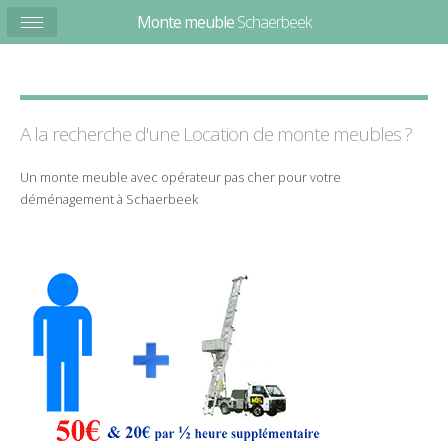
Monte meuble
Schaerbeek
A la recherche d'une Location de
monte
meubles
?
Un
monte meuble
avec
opérateur
pas cher
pour votre
déménagement
à
Schaerbeek