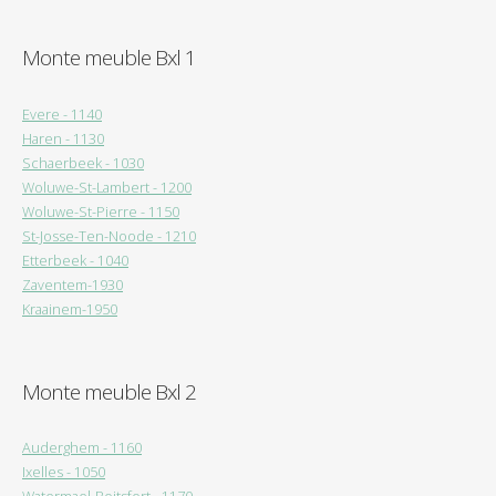
Monte meuble Bxl 1
Evere - 1140
Haren - 1130
Schaerbeek - 1030
Woluwe-St-Lambert - 1200
Woluwe-St-Pierre - 1150
St-Josse-Ten-Noode - 1210
Etterbeek - 1040
Zaventem-1930
Kraainem-1950
Monte meuble Bxl 2
Auderghem - 1160
Ixelles - 1050