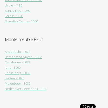
Watermael-Boitsfort - 1170
Uccle - 1180
Saint-Gilles - 1060
Forest - 1190
Bruxelles Centre - 1000
Monte meuble Bxl 3
Anderlecht - 1070
Berchem-St-Agathe - 1082
Ganshoren - 1083
Jette - 1090
Koekelberg - 1081
Laeken - 1020
Molenbeek - 1080
Neder over Heembeek - 1120