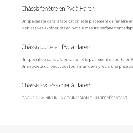
Châssis fenêtre en Pvc à Haren
Un spécialiste dans la
fabrication
et le
placement
de fenêtre e
Menuiseries
extérieures
en
pvc
sur mesure parfaitement adapt
Châssis porte en Pvc à Haren
Un spécialiste dans la
fabrication
et le
placement
de porte en
Une
société
qui peut vous fournir un
devis
précis, une
prise d
Châssis
Pvc
Pas cher
à Haren
GAGNÉ AU MINIMUN LA COMMISSION D'UN REPRÉSENTANT