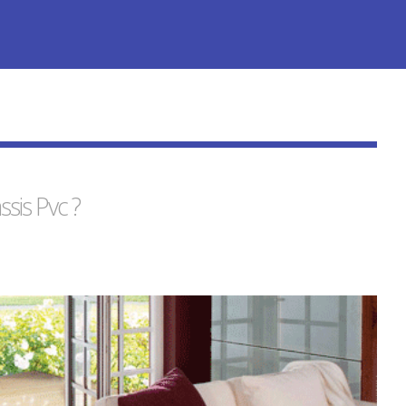
ssis
Pvc
?