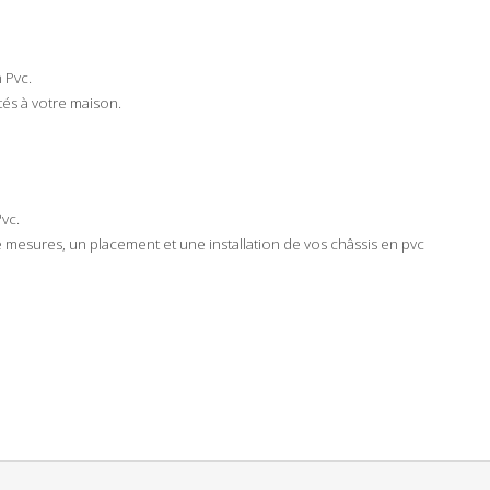
n
Pvc
.
és à votre
maison
.
Pvc
.
e mesures
, un
placement
et une
installation
de vos châssis en
pvc