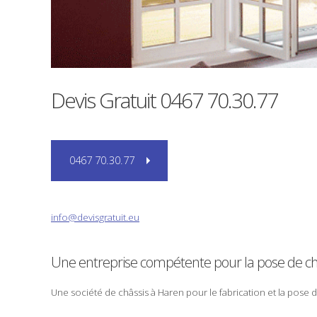
Devis Gratuit
0467 70.30.77
0467 70.30.77
info@devisgratuit.eu
Une entreprise compétente pour la
pose
de ch
Une société de
châssis
à
Haren
pour le
fabrication
et la
pose
d