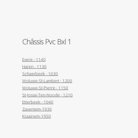
Châssis Pvc Bxl 1
Evere - 1140
Haren - 1130
Schaerbeek - 1030
Woluwe-St-Lambert - 1200
Woluwe-St-Pierre - 1150
St-Josse-Ten-Noode - 1210
Etterbeek - 1040
Zaventem-1930
Kraainem-1950