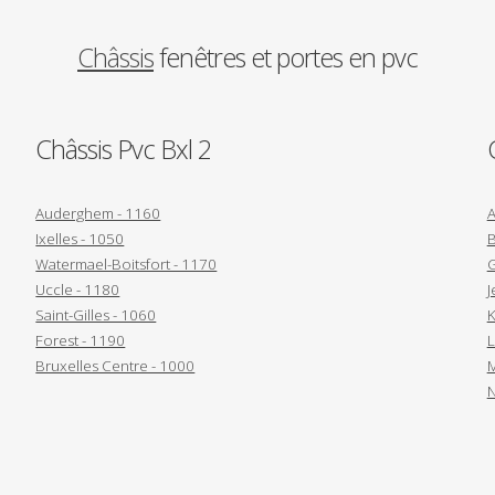
Châssis
fenêtres et portes en pvc
Châssis Pvc Bxl 2
Auderghem - 1160
A
Ixelles - 1050
B
Watermael-Boitsfort - 1170
G
Uccle - 1180
J
Saint-Gilles - 1060
K
Forest - 1190
L
Bruxelles Centre - 1000
M
N