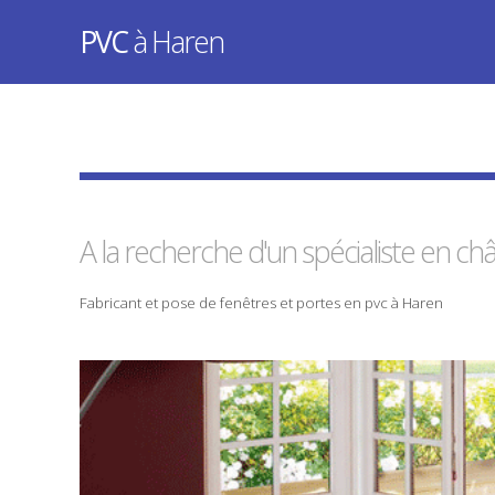
PVC
à Haren
A la recherche d'un spécialiste en
châ
Fabricant
et
pose
de
fenêtres
et
portes
en
pvc
à
Haren