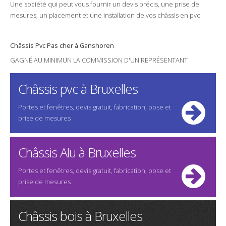
Une
société
qui peut vous fournir un
devis
précis, une
prise de
mesures
, un
placement
et une
installation
de vos châssis en
pvc
Châssis
Pvc
Pas cher
à Ganshoren
GAGNÉ AU MINIMUN LA COMMISSION D'UN REPRÉSENTANT
Châssis pvc à Bruxelles
Portes et fenêtres, devis gratuit, fabrication, pose et
prise de mesures
Châssis Alu à Bruxelles
Portes et fenêtres, devis gratuit, fabrication, pose et
prise de mesures
Châssis bois à Bruxelles