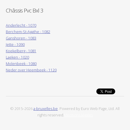
Châssis Pvc Bxl 3
Anderlecht - 1070
Berchem-St-Agathe - 1082
Ganshoren - 1083
Jette - 1090
Koekelberg - 1081
Laeken - 1020
Molenbeek - 1080
Neder over Heembeek - 1120
© 2015–2026
a-bruxelles.be
. Powered by Euro Web Page, Ltd. All
rights reserved.
Mentions légales