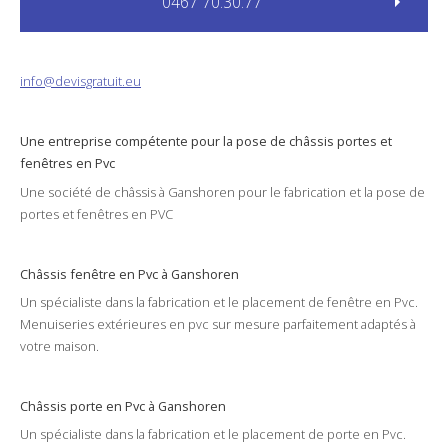
0467 70.30.77
info@devisgratuit.eu
Une entreprise compétente pour la
pose
de châssis
portes
et
fenêtres
en Pvc
Une société de
châssis
à
Ganshoren
pour le
fabrication
et la
pose
de
portes et fenêtres en
PVC
Châssis fenêtre en Pvc à Ganshoren
Un spécialiste dans la
fabrication
et le
placement
de fenêtre en
Pvc
.
Menuiseries
extérieures
en
pvc
sur mesure parfaitement adaptés à
votre
maison
.
Châssis porte en Pvc à Ganshoren
Un spécialiste dans la
fabrication
et le
placement
de porte en
Pvc
.