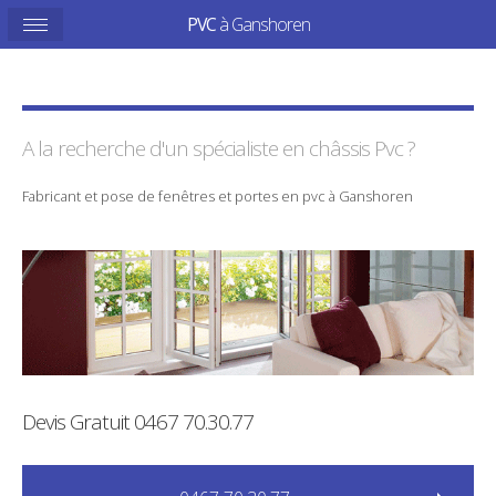
PVC
à Ganshoren
A la recherche d'un spécialiste en
châssis
Pvc
?
Fabricant
et
pose
de
fenêtres
et
portes
en
pvc
à
Ganshoren
Devis Gratuit
0467 70.30.77