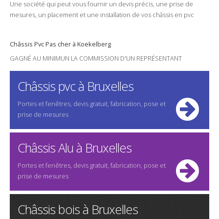
Une
société
qui peut vous fournir un
devis
précis, une
prise de
mesures
, un
placement
et une
installation
de vos châssis en
pvc
Châssis
Pvc
Pas cher
à Koekelberg
GAGNÉ AU MINIMUN LA COMMISSION D'UN REPRÉSENTANT
Châssis pvc à Bruxelles
Portes et fenêtres, devis gratuit, fabrication, pose et
prise de mesures
Châssis Alu à Bruxelles
Portes et fenêtres, devis gratuit, fabrication, pose et
prise de mesures
Châssis bois à Bruxelles