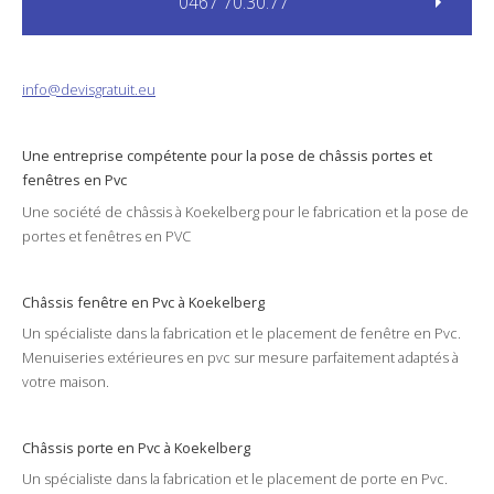
0467 70.30.77
info@devisgratuit.eu
Une entreprise compétente pour la
pose
de châssis
portes
et
fenêtres
en Pvc
Une société de
châssis
à
Koekelberg
pour le
fabrication
et la
pose
de
portes et fenêtres en
PVC
Châssis fenêtre en Pvc à Koekelberg
Un spécialiste dans la
fabrication
et le
placement
de fenêtre en
Pvc
.
Menuiseries
extérieures
en
pvc
sur mesure parfaitement adaptés à
votre
maison
.
Châssis porte en Pvc à Koekelberg
Un spécialiste dans la
fabrication
et le
placement
de porte en
Pvc
.