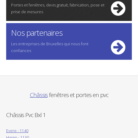
Portes et fenêtres, devis gratuit, fabrication, pose et
prise de mesures
Nos partenaires
Les entreprises de Bruxelles qui nous font
confiances
Châssis
fenêtres et portes en pvc
Châssis Pvc Bxl 1
Evere - 1140
Haren - 1130