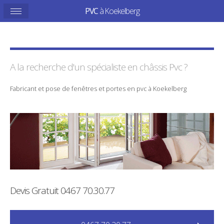
PVC
à Koekelberg
A la recherche d'un spécialiste en
châssis
Pvc
?
Fabricant
et
pose
de
fenêtres
et
portes
en
pvc
à
Koekelberg
Devis Gratuit
0467 70.30.77