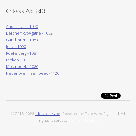
Châssis Pvc Bxl 3
Anderlecht - 1070
Berchem-St-Agathe - 1082
Ganshoren - 1083
Jette - 1090
Koekelberg - 1081
Laeken - 1020
Molenbeek - 1080
Neder over Heembeek - 1120
© 2015–2026
a-bruxelles.be
. Powered by Euro Web Page, Ltd. All
rights reserved.
Mentions légales