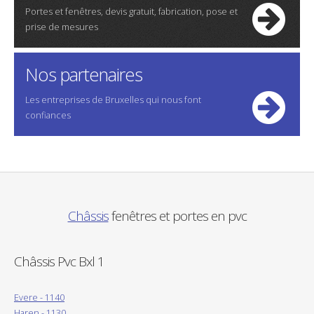
Portes et fenêtres, devis gratuit, fabrication, pose et
prise de mesures
Nos partenaires
Les entreprises de Bruxelles qui nous font
confiances
Châssis
fenêtres et portes en pvc
Châssis Pvc Bxl 1
Evere - 1140
Haren - 1130