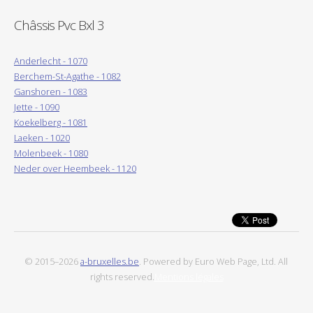
Châssis Pvc Bxl 3
Anderlecht - 1070
Berchem-St-Agathe - 1082
Ganshoren - 1083
Jette - 1090
Koekelberg - 1081
Laeken - 1020
Molenbeek - 1080
Neder over Heembeek - 1120
© 2015–2026
a-bruxelles.be
. Powered by Euro Web Page, Ltd. All
rights reserved.
Mentions légales