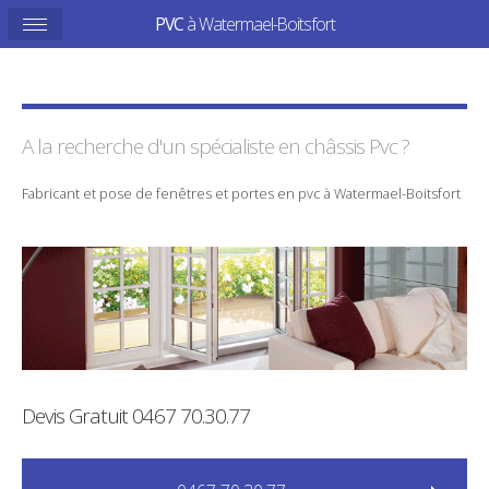
PVC
à Watermael-Boitsfort
A la recherche d'un spécialiste en
châssis
Pvc
?
Fabricant
et
pose
de
fenêtres
et
portes
en
pvc
à
Watermael-Boitsfort
Devis Gratuit
0467 70.30.77