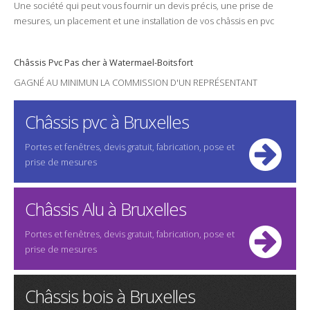
Une
société
qui peut vous fournir un
devis
précis, une
prise de
mesures
, un
placement
et une
installation
de vos châssis en
pvc
Châssis
Pvc
Pas cher
à Watermael-Boitsfort
GAGNÉ AU MINIMUN LA COMMISSION D'UN REPRÉSENTANT
Châssis pvc à Bruxelles
Portes et fenêtres, devis gratuit, fabrication, pose et
prise de mesures
Châssis Alu à Bruxelles
Portes et fenêtres, devis gratuit, fabrication, pose et
prise de mesures
Châssis bois à Bruxelles