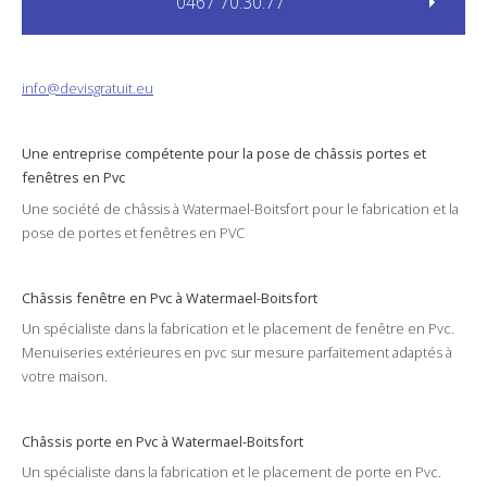
0467 70.30.77
info@devisgratuit.eu
Une entreprise compétente pour la
pose
de châssis
portes
et
fenêtres
en Pvc
Une société de
châssis
à
Watermael-Boitsfort
pour le
fabrication
et la
pose
de portes et fenêtres en
PVC
Châssis fenêtre en Pvc à Watermael-Boitsfort
Un spécialiste dans la
fabrication
et le
placement
de fenêtre en
Pvc
.
Menuiseries
extérieures
en
pvc
sur mesure parfaitement adaptés à
votre
maison
.
Châssis porte en Pvc à Watermael-Boitsfort
Un spécialiste dans la
fabrication
et le
placement
de porte en
Pvc
.