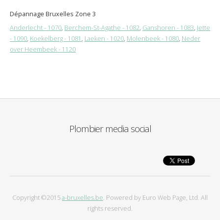
Dépannage Bruxelles Zone 3
Anderlecht - 1070
,
Berchem-St-Agathe - 1082
,
Ganshoren - 1083
,
Jette
- 1090
,
Koekelberg - 1081
,
Laeken - 1020
,
Molenbeek - 1080
,
Neder
over Heembeek - 1120
Plombier media social
Copyright ©2015
a-bruxelles.be
. Powered by Euro Web Page, Ltd. All
rights reserved.