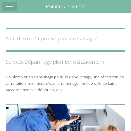
Plombier
à Zaventem
A la recherche d'un plombier pour un
dépannage
?
Services Dépannage plomberie à
Zaventem
Un
plombier
en
dépannage
pour un
débouchage
, une
réparation
de
canalisation
, une
fuites d'eau
, un
aménagement de salle de bain
,
raccordements et débouchages
, ...