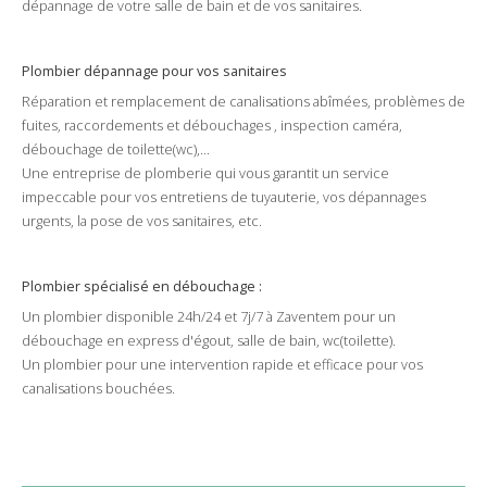
dépannage
de votre
salle de bain
et de vos
sanitaires
.
Plombier dépannage pour vos sanitaires
Réparation
et
remplacement
de
canalisations
abîmées
, problèmes de
fuites
,
raccordements
et
débouchages
,
inspection caméra
,
débouchage
de
toilette
(
wc
),...
Une
entreprise
de plomberie qui vous garantit un
service
impeccable pour vos
entretiens
de
tuyauterie
, vos
dépannages
urgents
, la
pose
de vos
sanitaires
, etc.
Plombier
spécialisé en débouchage :
Un plombier disponible
24h/24
et
7j/7
à
Zaventem
pour un
débouchage
en
express
d'
égout
,
salle de bain
,
wc
(
toilette
).
Un plombier pour une intervention rapide et efficace pour vos
canalisations
bouchées
.