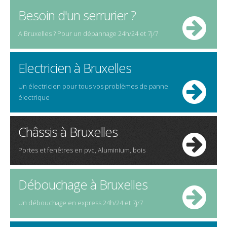
Besoin d'un serrurier ?
A Bruxelles ? Pour un dépannage 24h/24 et 7j/7
Electricien à Bruxelles
Un électricien pour tous vos problèmes de panne
électrique
Châssis à Bruxelles
Portes et fenêtres en pvc, Aluminium, bois
Débouchage à Bruxelles
Un débouchage en express 24h/24 et 7j/7