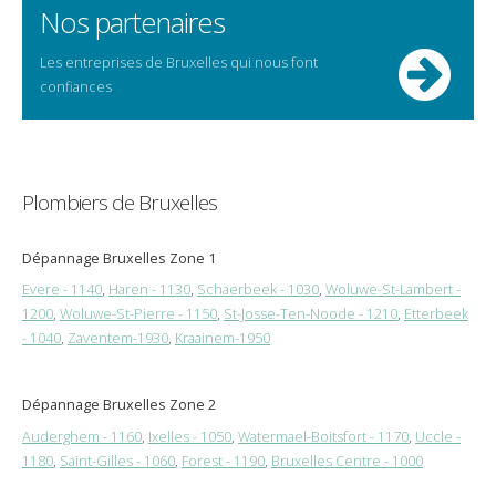
Nos partenaires
Les entreprises de Bruxelles qui nous font
confiances
Plombiers de Bruxelles
Dépannage Bruxelles Zone 1
Evere - 1140
,
Haren - 1130
,
Schaerbeek - 1030
,
Woluwe-St-Lambert -
1200
,
Woluwe-St-Pierre - 1150
,
St-Josse-Ten-Noode - 1210
,
Etterbeek
- 1040
,
Zaventem-1930
,
Kraainem-1950
Dépannage Bruxelles Zone 2
Auderghem - 1160
,
Ixelles - 1050
,
Watermael-Boitsfort - 1170
,
Uccle -
1180
,
Saint-Gilles - 1060
,
Forest - 1190
,
Bruxelles Centre - 1000