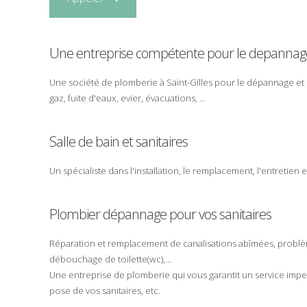
Une entreprise compétente pour le
depannag
Une société de
plomberie
à
Saint-Gilles
pour le
dépannage
et 
gaz
,
fuite d'eaux
,
evier
,
évacuations
, ...
Salle de bain et sanitaires
Un spécialiste dans l'
installation
, le
remplacement
, l'
entretien
e
Plombier dépannage pour vos sanitaires
Réparation
et
remplacement
de
canalisations
abîmées
, probl
débouchage
de
toilette
(
wc
),...
Une
entreprise
de plomberie qui vous garantit un
service
impe
pose
de vos
sanitaires
, etc.