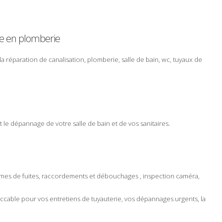
e
en
plomberie
la
réparation
de
canalisation
,
plomberie
,
salle de bain
,
wc
,
tuyaux de
t le
dépannage
de votre
salle de bain
et de vos
sanitaires
.
èmes de
fuites
,
raccordements
et
débouchages
,
inspection caméra
,
ccable pour vos
entretiens
de
tuyauterie
, vos
dépannages urgents
, la