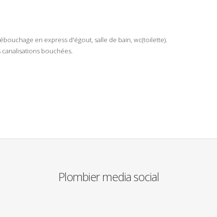
ébouchage
en
express
d'
égout
,
salle de bain
,
wc
(
toilette
).
s
canalisations
bouchées
.
Plombier media social