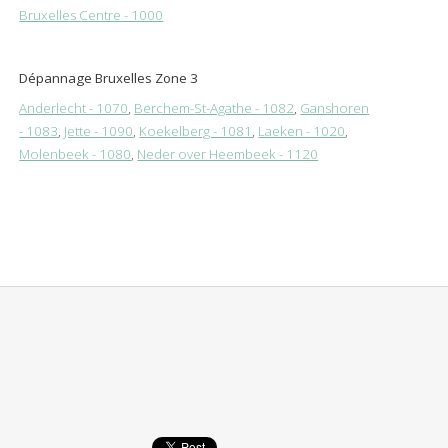
Bruxelles Centre - 1000
Dépannage Bruxelles Zone 3
Anderlecht - 1070
,
Berchem-St-Agathe - 1082
,
Ganshoren
- 1083
,
Jette - 1090
,
Koekelberg - 1081
,
Laeken - 1020
,
Molenbeek - 1080
,
Neder over Heembeek - 1120