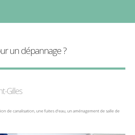
our un
dépannage
?
nt-Gilles
tion
de
canalisation
, une
fuites d'eau
, un
aménagement de salle de