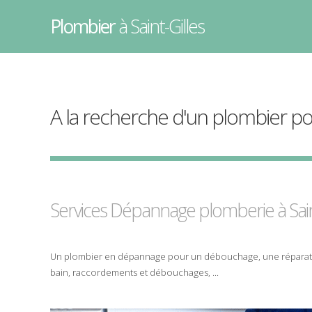
Plombier
à Saint-Gilles
A la recherche d'un plombier p
Services Dépannage plomberie à
Sai
Un
plombier
en
dépannage
pour un
débouchage
, une
répara
bain
,
raccordements et débouchages
, ...