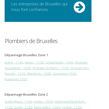
Les entreprises de Bruxelles qui
nous font confiances
Plombiers de Bruxelles
Dépannage Bruxelles Zone 1
Evere - 1140
,
Haren - 1130
,
Schaerbeek - 1030
,
Woluwe-
St-Lambert - 1200
,
Woluwe-St-Pierre - 1150
,
St-Josse-Ten-
Noode - 1210
,
Etterbeek - 1040
,
Zaventem-1930
,
Kraainem-1950
Dépannage Bruxelles Zone 2
Auderghem - 1160
,
Ixelles - 1050
,
Watermael-Boitsfort -
1170
,
Uccle - 1180
,
Saint-Gilles - 1060
,
Forest - 1190
,