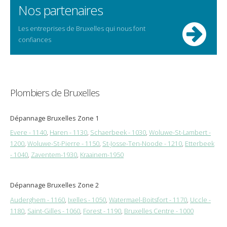
Nos partenaires
Les entreprises de Bruxelles qui nous font
confiances
Plombiers de Bruxelles
Dépannage Bruxelles Zone 1
Evere - 1140
,
Haren - 1130
,
Schaerbeek - 1030
,
Woluwe-St-Lambert -
1200
,
Woluwe-St-Pierre - 1150
,
St-Josse-Ten-Noode - 1210
,
Etterbeek
- 1040
,
Zaventem-1930
,
Kraainem-1950
Dépannage Bruxelles Zone 2
Auderghem - 1160
,
Ixelles - 1050
,
Watermael-Boitsfort - 1170
,
Uccle -
1180
,
Saint-Gilles - 1060
,
Forest - 1190
,
Bruxelles Centre - 1000