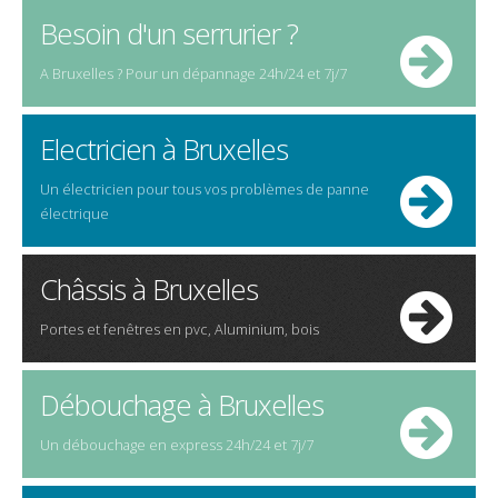
Besoin d'un serrurier ?
A Bruxelles ? Pour un dépannage 24h/24 et 7j/7
Electricien à Bruxelles
Un électricien pour tous vos problèmes de panne
électrique
Châssis à Bruxelles
Portes et fenêtres en pvc, Aluminium, bois
Débouchage à Bruxelles
Un débouchage en express 24h/24 et 7j/7