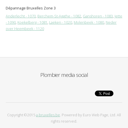
Dépannage Bruxelles Zone 3
Anderlecht - 1070
,
Berchem-St-Agathe - 1082
,
Ganshoren - 1083
,
Jette
- 1090
,
Koekelberg - 1081
,
Laeken - 1020
,
Molenbeek - 1080
,
Neder
over Heembeek - 1120
Plombier media social
Copyright ©2015
a-bruxelles.be
. Powered by Euro Web Page, Ltd. All
rights reserved.