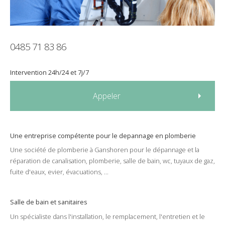
0485 71 83 86
Intervention
24h/24
et
7j/7
Appeler
Une entreprise compétente pour le
depannage
en
plomberie
Une société de
plomberie
à
Ganshoren
pour le
dépannage
et la
réparation
de
canalisation
,
plomberie
,
salle de bain
,
wc
,
tuyaux de gaz
,
fuite d'eaux
,
evier
,
évacuations
, ...
Salle de bain et sanitaires
Un spécialiste dans l'
installation
, le
remplacement
, l'
entretien
et le