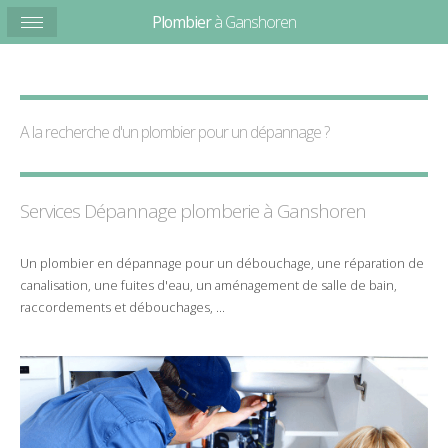
Plombier
à Ganshoren
A la recherche d'un plombier pour un
dépannage
?
Services Dépannage plomberie à
Ganshoren
Un
plombier
en
dépannage
pour un
débouchage
, une
réparation
de
canalisation
, une
fuites d'eau
, un
aménagement de salle de bain
,
raccordements et débouchages
, ...