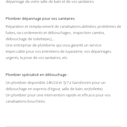
dépannage
de votre
salle de bain
et de vos
sanitaires
.
Plombier dépannage pour vos sanitaires
Réparation
et
remplacement
de
canalisations
abîmées
, problèmes de
fuites
,
raccordements
et
débouchages
,
inspection caméra
,
débouchage
de
toilette
(
wc
),...
Une
entreprise
de plomberie qui vous garantit un
service
impeccable pour vos
entretiens
de
tuyauterie
, vos
dépannages
urgents
, la
pose
de vos
sanitaires
, etc.
Plombier
spécialisé en débouchage :
Un plombier disponible
24h/24
et
7j/7
à
Ganshoren
pour un
débouchage
en
express
d'
égout
,
salle de bain
,
wc
(
toilette
).
Un plombier pour une intervention rapide et efficace pour vos
canalisations
bouchées
.