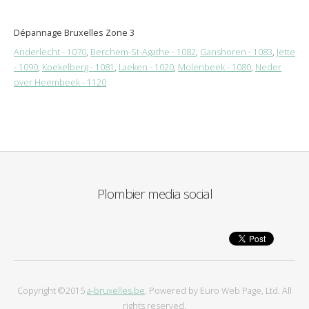
Dépannage Bruxelles Zone 3
Anderlecht - 1070
,
Berchem-St-Agathe - 1082
,
Ganshoren - 1083
,
Jette
- 1090
,
Koekelberg - 1081
,
Laeken - 1020
,
Molenbeek - 1080
,
Neder
over Heembeek - 1120
Plombier media social
Copyright ©2015
a-bruxelles.be
. Powered by Euro Web Page, Ltd. All
rights reserved.