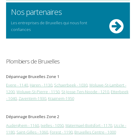
Nos partenaires
Les entreprises de Bruxelles qui nous font
confiances
Plombiers de Bruxelles
Dépannage Bruxelles Zone 1
Evere - 1140
,
Haren - 1130
,
Schaerbeek - 1030
,
Woluwe-St-Lambert -
1200
,
Woluwe-St-Pierre - 1150
,
St-Josse-Ten-Noode - 1210
,
Etterbeek
- 1040
,
Zaventem-1930
,
Kraainem-1950
Dépannage Bruxelles Zone 2
Auderghem - 1160
,
Ixelles - 1050
,
Watermael-Boitsfort - 1170
,
Uccle -
1180
,
Saint-Gilles - 1060
,
Forest - 1190
,
Bruxelles Centre - 1000