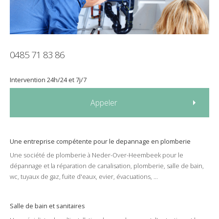
0485 71 83 86
Intervention
24h/24
et
7j/7
Appeler
Une entreprise compétente pour le
depannage
en
plomberie
Une société de
plomberie
à
Neder-Over-Heembeek
pour le
dépannage
et la
réparation
de
canalisation
,
plomberie
,
salle de bain
,
wc
,
tuyaux de gaz
,
fuite d'eaux
,
evier
,
évacuations
, ...
Salle de bain et sanitaires