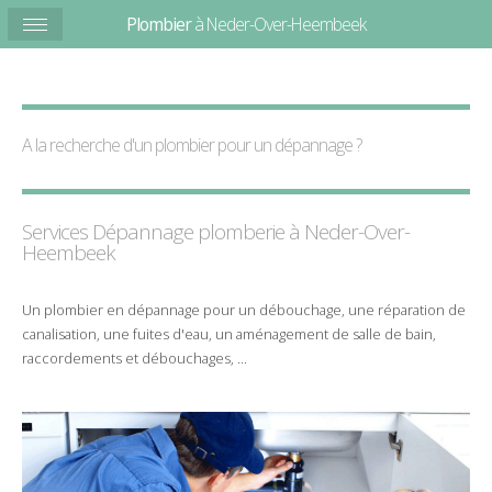
Plombier
à Neder-Over-Heembeek
A la recherche d'un plombier pour un
dépannage
?
Services Dépannage plomberie à
Neder-Over-
Heembeek
Un
plombier
en
dépannage
pour un
débouchage
, une
réparation
de
canalisation
, une
fuites d'eau
, un
aménagement de salle de bain
,
raccordements et débouchages
, ...