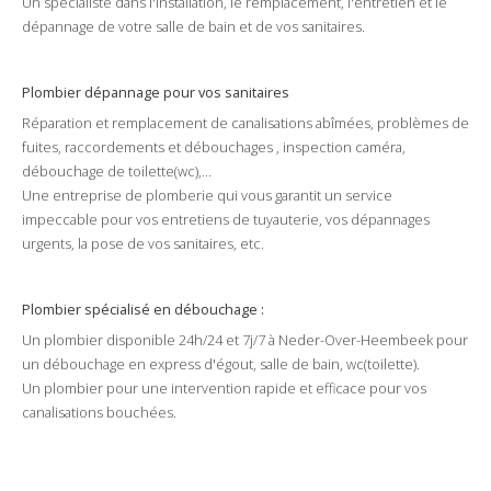
Un spécialiste dans l'
installation
, le
remplacement
, l'
entretien
et le
dépannage
de votre
salle de bain
et de vos
sanitaires
.
Plombier dépannage pour vos sanitaires
Réparation
et
remplacement
de
canalisations
abîmées
, problèmes de
fuites
,
raccordements
et
débouchages
,
inspection caméra
,
débouchage
de
toilette
(
wc
),...
Une
entreprise
de plomberie qui vous garantit un
service
impeccable pour vos
entretiens
de
tuyauterie
, vos
dépannages
urgents
, la
pose
de vos
sanitaires
, etc.
Plombier
spécialisé en débouchage :
Un plombier disponible
24h/24
et
7j/7
à
Neder-Over-Heembeek
pour
un
débouchage
en
express
d'
égout
,
salle de bain
,
wc
(
toilette
).
Un plombier pour une intervention rapide et efficace pour vos
canalisations
bouchées
.