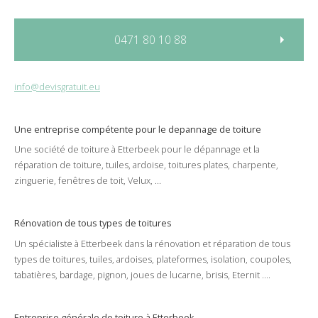
0471 80 10 88
info@devisgratuit.eu
Une entreprise compétente pour le
depannage
de
toiture
Une société de
toiture
à
Etterbeek
pour le
dépannage
et la
réparation
de
toiture
,
tuiles
,
ardoise
,
toitures plates
,
charpente
,
zinguerie
,
fenêtres de toit
,
Velux
, ...
Rénovation de tous types de toitures
Un spécialiste à
Etterbeek
dans la
rénovation
et
réparation
de tous
types de
toitures
,
tuiles
,
ardoises
,
plateformes
,
isolation
,
coupoles
,
tabatières
,
bardage
,
pignon
,
joues de lucarne
,
brisis
,
Eternit
....
Entreprise générale de toiture à Etterbeek