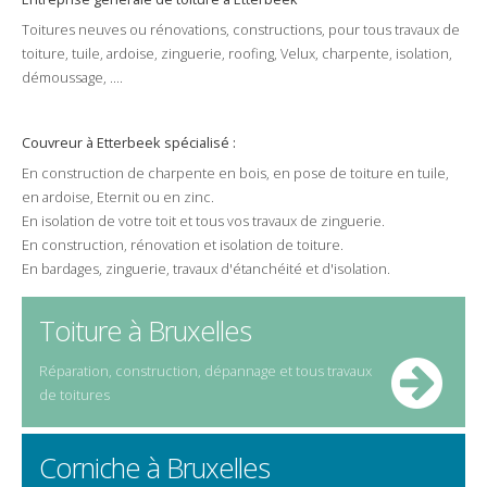
Toitures
neuves
ou
rénovations
,
constructions
, pour tous
travaux de
toiture
,
tuile
,
ardoise
,
zinguerie
,
roofing
,
Velux
,
charpente
,
isolation
,
démoussage
, ....
Couvreur
à
Etterbeek
spécialisé :
En
construction
de
charpente
en bois, en
pose
de
toiture
en
tuile
,
en
ardoise
,
Eternit
ou en
zinc
.
En
isolation
de votre
toit
et tous vos travaux de
zinguerie
.
En
construction
,
rénovation
et
isolation
de toiture.
En
bardages
,
zinguerie
,
travaux
d'étanchéité et d'isolation.
Toiture à Bruxelles
Réparation, construction, dépannage et tous travaux
de toitures
Corniche à Bruxelles