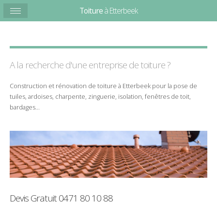
Toiture
à Etterbeek
A la recherche d'une entreprise de
toiture
?
Construction
et
rénovation
de
toiture
à
Etterbeek
pour la
pose
de
tuiles
,
ardoises
,
charpente
,
zinguerie
,
isolation
,
fenêtres de toit
,
bardages
...
Devis Gratuit
0471 80 10 88