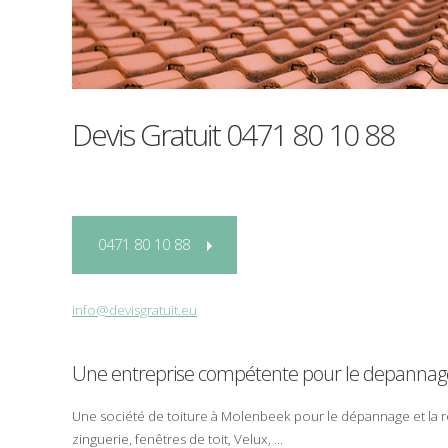
Devis Gratuit
0471 80 10 88
0471 80 10 88
info@devisgratuit.eu
Une entreprise compétente pour le
depannag
Une société de
toiture
à
Molenbeek
pour le
dépannage
et la
r
zinguerie
,
fenêtres de toit
,
Velux
, ...