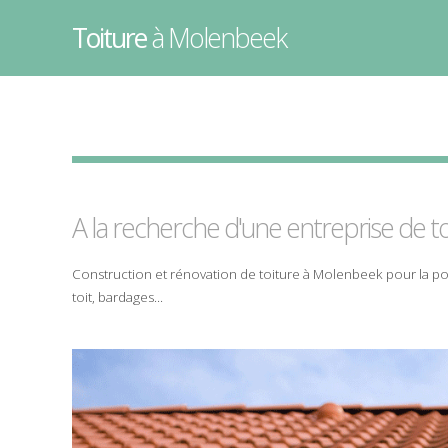
Toiture
à Molenbeek
A la recherche d'une entreprise de
t
Construction
et
rénovation
de
toiture
à
Molenbeek
pour la
po
toit
,
bardages
...