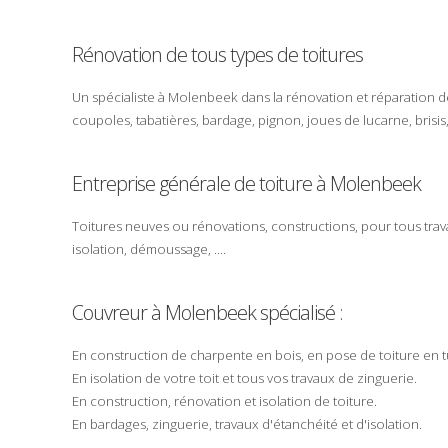
Rénovation de tous types de toitures
Un spécialiste à
Molenbeek
dans la
rénovation
et
réparation
d
coupoles
,
tabatières
,
bardage
,
pignon
,
joues de lucarne
,
brisis
Entreprise générale de toiture à Molenbeek
Toitures
neuves
ou
rénovations
,
constructions
, pour tous
trav
isolation
,
démoussage
, ....
Couvreur
à
Molenbeek
spécialisé :
En
construction
de
charpente
en bois, en
pose
de
toiture
en
t
En
isolation
de votre
toit
et tous vos travaux de
zinguerie
.
En
construction
,
rénovation
et
isolation
de toiture.
En
bardages
,
zinguerie
,
travaux
d'étanchéité et d'isolation.