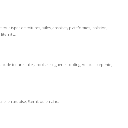
e tous types de
toitures
,
tuiles
,
ardoises
,
plateformes
,
isolation
,
,
Eternit
....
aux de toiture
,
tuile
,
ardoise
,
zinguerie
,
roofing
,
Velux
,
charpente
,
uile
, en
ardoise
,
Eternit
ou en
zinc
.