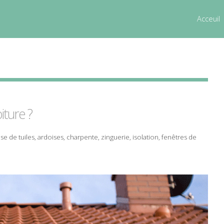
Acceuil
oiture
?
se
de
tuiles
,
ardoises
,
charpente
,
zinguerie
,
isolation
,
fenêtres de