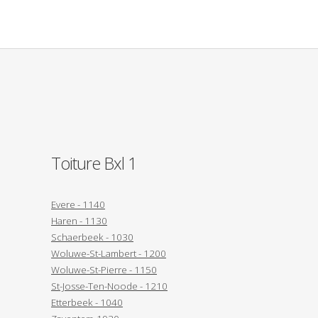
Toiture Bxl 1
Evere - 1140
Haren - 1130
Schaerbeek - 1030
Woluwe-St-Lambert - 1200
Woluwe-St-Pierre - 1150
St-Josse-Ten-Noode - 1210
Etterbeek - 1040