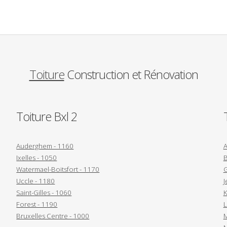
Toiture
Construction et Rénovation
Toiture Bxl 2
Auderghem - 1160
A
Ixelles - 1050
B
Watermael-Boitsfort - 1170
G
Uccle - 1180
J
Saint-Gilles - 1060
K
Forest - 1190
L
Bruxelles Centre - 1000
M