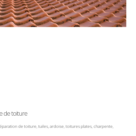
e
de
toiture
éparation
de
toiture
,
tuiles
,
ardoise
,
toitures plates
,
charpente
,