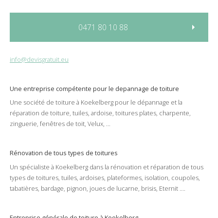
0471 80 10 88
info@devisgratuit.eu
Une entreprise compétente pour le
depannage
de
toiture
Une société de
toiture
à
Koekelberg
pour le
dépannage
et la
réparation
de
toiture
,
tuiles
,
ardoise
,
toitures plates
,
charpente
,
zinguerie
,
fenêtres de toit
,
Velux
, ...
Rénovation de tous types de toitures
Un spécialiste à
Koekelberg
dans la
rénovation
et
réparation
de tous
types de
toitures
,
tuiles
,
ardoises
,
plateformes
,
isolation
,
coupoles
,
tabatières
,
bardage
,
pignon
,
joues de lucarne
,
brisis
,
Eternit
....
Entreprise générale de toiture à Koekelberg