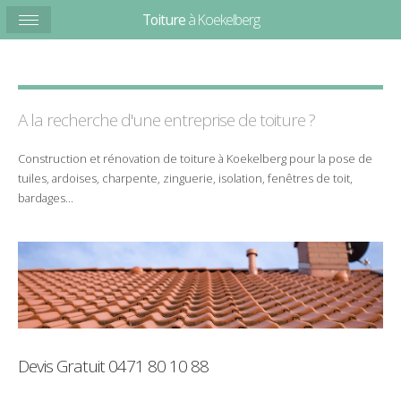
Toiture
à Koekelberg
A la recherche d'une entreprise de
toiture
?
Construction
et
rénovation
de
toiture
à
Koekelberg
pour la
pose
de
tuiles
,
ardoises
,
charpente
,
zinguerie
,
isolation
,
fenêtres de toit
,
bardages
...
Devis Gratuit
0471 80 10 88