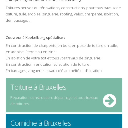
Toitures
neuves
ou
rénovations
,
constructions
, pour tous
travaux de
toiture
,
tuile
,
ardoise
,
zinguerie
,
roofing
,
Velux
,
charpente
,
isolation
,
démoussage
, ....
Couvreur
à
Koekelberg
spécialisé :
En
construction
de
charpente
en bois, en
pose
de
toiture
en
tuile
,
en
ardoise
,
Eternit
ou en
zinc
.
En
isolation
de votre
toit
et tous vos travaux de
zinguerie
.
En
construction
,
rénovation
et
isolation
de toiture.
En
bardages
,
zinguerie
,
travaux
d'étanchéité et d'isolation.
Toiture à Bruxelles
Réparation, construction, dépannage et tous travaux
de toitures
Corniche à Bruxelles