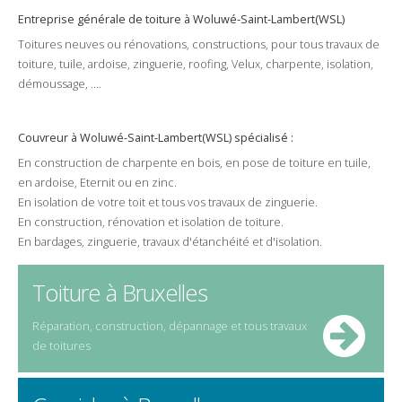
Entreprise générale de toiture à Woluwé-Saint-Lambert(WSL)
Toitures
neuves
ou
rénovations
,
constructions
, pour tous
travaux de
toiture
,
tuile
,
ardoise
,
zinguerie
,
roofing
,
Velux
,
charpente
,
isolation
,
démoussage
, ....
Couvreur
à
Woluwé-Saint-Lambert(WSL)
spécialisé :
En
construction
de
charpente
en bois, en
pose
de
toiture
en
tuile
,
en
ardoise
,
Eternit
ou en
zinc
.
En
isolation
de votre
toit
et tous vos travaux de
zinguerie
.
En
construction
,
rénovation
et
isolation
de toiture.
En
bardages
,
zinguerie
,
travaux
d'étanchéité et d'isolation.
Toiture à Bruxelles
Réparation, construction, dépannage et tous travaux
de toitures