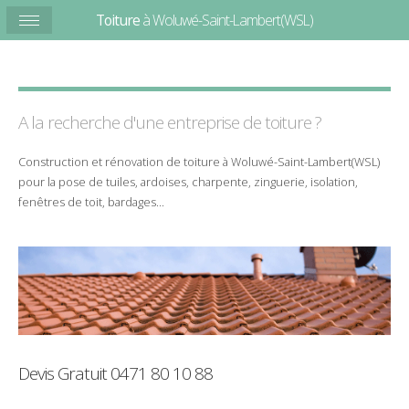
Toiture
à Woluwé-Saint-Lambert(WSL)
A la recherche d'une entreprise de
toiture
?
Construction
et
rénovation
de
toiture
à
Woluwé-Saint-Lambert(WSL)
pour la
pose
de
tuiles
,
ardoises
,
charpente
,
zinguerie
,
isolation
,
fenêtres de toit
,
bardages
...
Devis Gratuit
0471 80 10 88