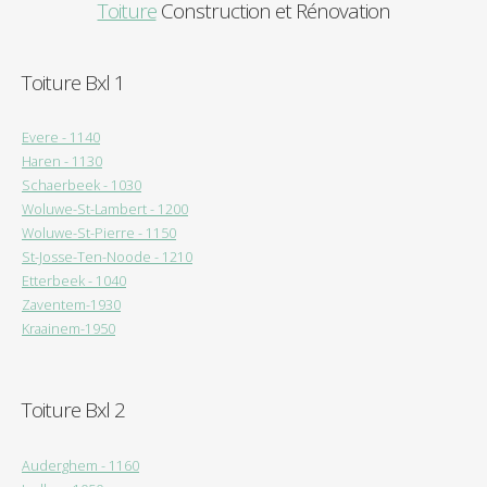
Toiture
Construction et Rénovation
Toiture Bxl 1
Evere - 1140
Haren - 1130
Schaerbeek - 1030
Woluwe-St-Lambert - 1200
Woluwe-St-Pierre - 1150
St-Josse-Ten-Noode - 1210
Etterbeek - 1040
Zaventem-1930
Kraainem-1950
Toiture Bxl 2
Auderghem - 1160