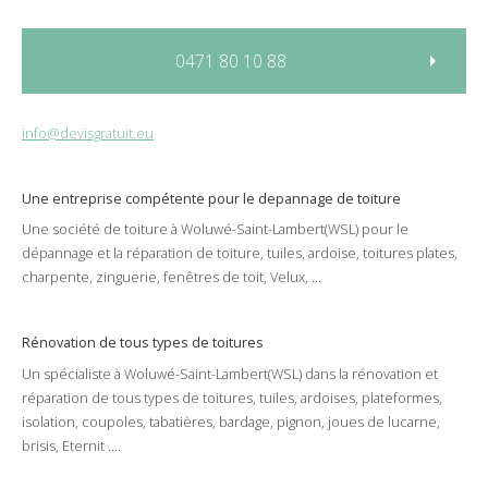
0471 80 10 88
info@devisgratuit.eu
Une entreprise compétente pour le
depannage
de
toiture
Une société de
toiture
à
Woluwé-Saint-Lambert(WSL)
pour le
dépannage
et la
réparation
de
toiture
,
tuiles
,
ardoise
,
toitures plates
,
charpente
,
zinguerie
,
fenêtres de toit
,
Velux
, ...
Rénovation de tous types de toitures
Un spécialiste à
Woluwé-Saint-Lambert(WSL)
dans la
rénovation
et
réparation
de tous types de
toitures
,
tuiles
,
ardoises
,
plateformes
,
isolation
,
coupoles
,
tabatières
,
bardage
,
pignon
,
joues de lucarne
,
brisis
,
Eternit
....