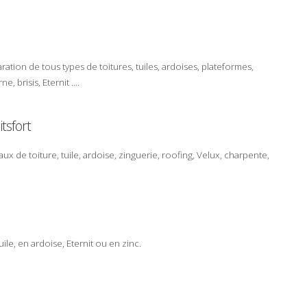
aration
de tous types de
toitures
,
tuiles
,
ardoises
,
plateformes
,
rne
,
brisis
,
Eternit
....
tsfort
aux de toiture
,
tuile
,
ardoise
,
zinguerie
,
roofing
,
Velux
,
charpente
,
uile
, en
ardoise
,
Eternit
ou en
zinc
.