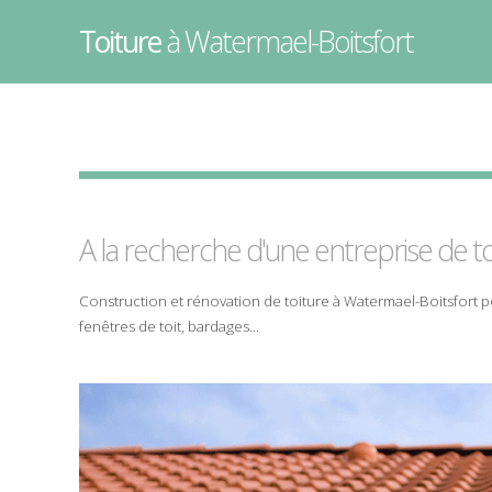
Toiture
à Watermael-Boitsfort
A la recherche d'une entreprise de
t
Construction
et
rénovation
de
toiture
à
Watermael-Boitsfort
p
fenêtres de toit
,
bardages
...