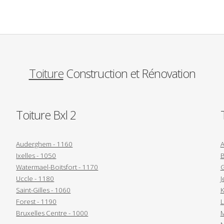
Toiture
Construction et Rénovation
Toiture Bxl 2
Auderghem - 1160
A
Ixelles - 1050
B
Watermael-Boitsfort - 1170
G
Uccle - 1180
J
Saint-Gilles - 1060
K
Forest - 1190
L
Bruxelles Centre - 1000
M