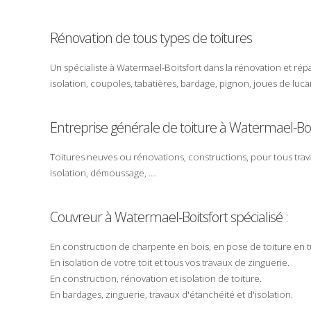
Rénovation de tous types de toitures
Un spécialiste à
Watermael-Boitsfort
dans la
rénovation
et
rép
isolation
,
coupoles
,
tabatières
,
bardage
,
pignon
,
joues de luca
Entreprise générale de toiture à Watermael-Boi
Toitures
neuves
ou
rénovations
,
constructions
, pour tous
trav
isolation
,
démoussage
, ....
Couvreur
à
Watermael-Boitsfort
spécialisé :
En
construction
de
charpente
en bois, en
pose
de
toiture
en
t
En
isolation
de votre
toit
et tous vos travaux de
zinguerie
.
En
construction
,
rénovation
et
isolation
de toiture.
En
bardages
,
zinguerie
,
travaux
d'étanchéité et d'isolation.