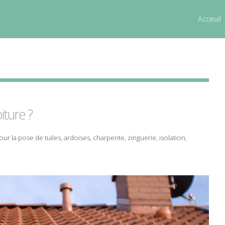
Acceuil
oiture
?
our la
pose
de
tuiles
,
ardoises
,
charpente
,
zinguerie
,
isolation
,