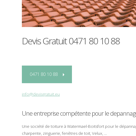
Devis Gratuit
0471 80 10 88
0471 80 10 88
info@devisgratuit.eu
Une entreprise compétente pour le
depannag
Une société de
toiture
à
Watermael-Boitsfort
pour le
dépanna
charpente
,
zinguerie
,
fenêtres de toit
,
Velux
, ...