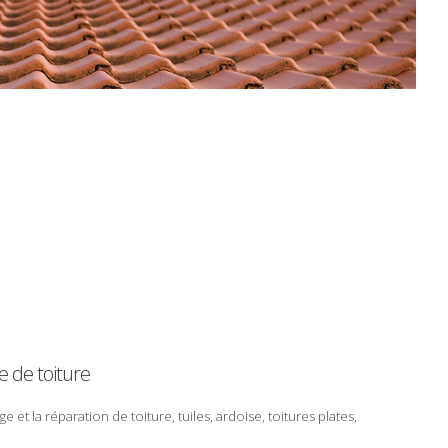
e
de
toiture
ge
et la
réparation
de
toiture
,
tuiles
,
ardoise
,
toitures plates
,